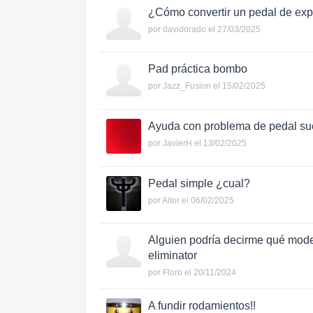
¿Cómo convertir un pedal de exp
por
davidorado
el 27/03/2025
Pad práctica bombo
por
Jazz_Fusion
el 15/02/2025
Ayuda con problema de pedal sue
por
JavierH
el 13/02/2025
Pedal simple ¿cual?
por
Aitor
el 06/02/2025
Alguien podría decirme qué mode
eliminator
por
Floro
el 20/11/2024
A fundir rodamientos!!