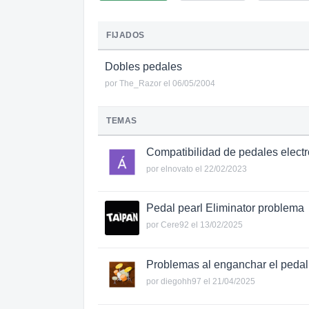
FIJADOS
Dobles pedales
por
The_Razor
el 06/05/2004
TEMAS
Compatibilidad de pedales elect
por
elnovato
el 22/02/2023
Pedal pearl Eliminator problema
por
Cere92
el 13/02/2025
Problemas al enganchar el pedal
por
diegohh97
el 21/04/2025