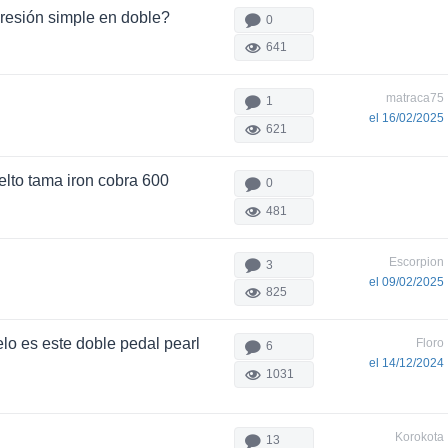
resión simple en doble?
0
641
matraca75
1
el 16/02/2025
621
lto tama iron cobra 600
0
481
Escorpion
3
el 09/02/2025
825
lo es este doble pedal pearl
Floro
6
el 14/12/2024
1031
Korokota
13