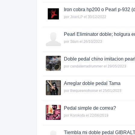
Iron cobra hp200 o Pearl p-932 (
por
JoanLP
el 30/12/2022
Pearl Eliminator doble; holgura 
por
Stam
el 26/10/2023
Doble pedal chino imitacion pear
por
candaterradrummer
el 29/05/2023
Arreglar doble pedal Tama
por
thequeenofnoise
el 25/01/2023
Pedal simple de correa?
por
Korokota
el 22/06/2019
Tiembla mi doble pedal GIBR