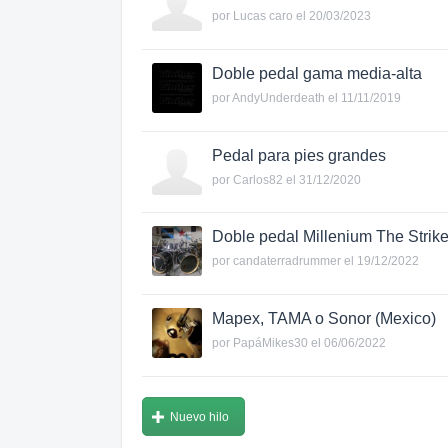
por
Lucas caro
el 20/03/2023
Doble pedal gama media-alta
por
AndyUnderdeath
el 11/11/2019
Pedal para pies grandes
por
Carlos82
el 31/12/2020
Doble pedal Millenium The Strik
por
candaterradrummer
el 19/12/2022
Mapex, TAMA o Sonor (Mexico)
por
PapáMikes30
el 06/06/2022
Nuevo hilo