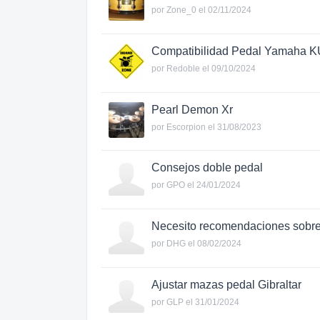
por
Zone_0
el 02/11/2024
Compatibilidad Pedal Yamaha KU
por
Redoble
el 09/10/2024
Pearl Demon Xr
por
Escorpion
el 31/08/2023
Consejos doble pedal
por
GPO
el 24/01/2024
Necesito recomendaciones sobre
por
DHG
el 08/02/2024
Ajustar mazas pedal Gibraltar
por
GLP
el 31/01/2024