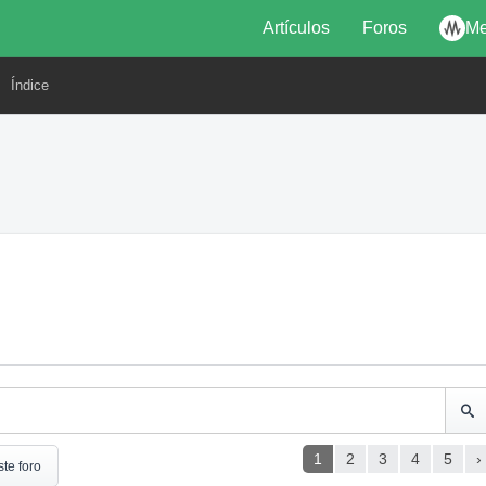
Artículos
Foros
Me
Índice
1
2
3
4
5
›
ste foro