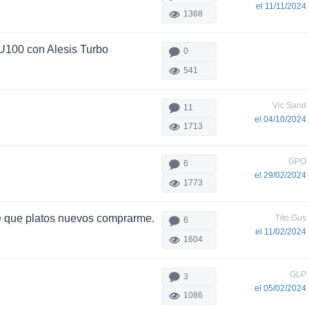
el 11/11/2024
1368
100 con Alesis Turbo
0
541
Vic Sand
11
el 04/10/2024
1713
GPO
6
el 29/02/2024
1773
 que platos nuevos comprarme.
Tito Gus
6
el 11/02/2024
1604
GLP
3
el 05/02/2024
1086