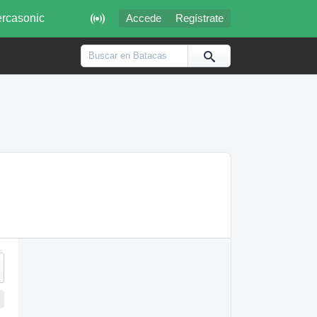

rcasonic
Accede
Regístrate