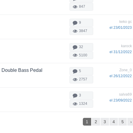
847
keko gc
9
el 23/01/2023
3847
karock
32
el 31/12/2022
5100
e Double Bass Pedal
Zone_0
5
el 26/12/2022
2757
salva69
3
el 23/09/2022
1324
1
2
3
4
5
›