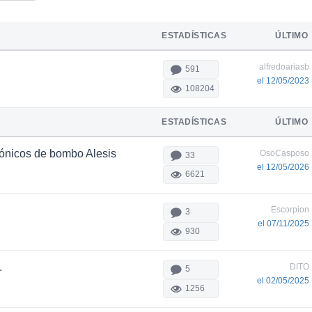
ESTADÍSTICAS
ÚLTIMO
alfredoariasb
591
el 12/05/2023
108204
ESTADÍSTICAS
ÚLTIMO
rónicos de bombo Alesis
OsoCasposo
33
el 12/05/2026
6621
Escorpion
3
el 07/11/2025
930
.
DITO
5
el 02/05/2025
1256