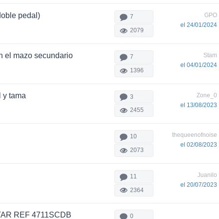
doble pedal)
GPO
7
el 24/01/2024
2079
en el mazo secundario
Stam
7
el 04/01/2024
1396
l y tama
Zone_0
3
el 13/08/2023
2455
thequeenofnoise
10
el 02/08/2023
2073
Juanilo
11
el 20/07/2023
2364
ALTAR REF 4711SCDB
0