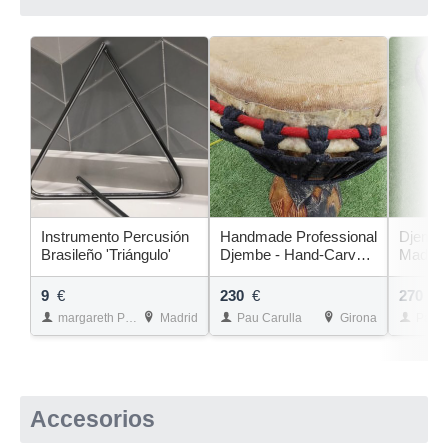
Instrumento Percusión
Handmade Professional
Djembé
Brasileño 'Triángulo'
Djembe - Hand-Carved
Madera
Solid Wood - 5kg
Densida
Sonido
9
€
230
€
270
€
margareth PEREIRA DIAS
Madrid
Pau Carulla
Girona
Pau C
Accesorios