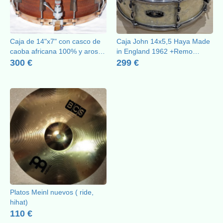
Caja de 14"x7" con casco de
Caja John 14x5,5 Haya Made
caoba africana 100% y aros
in England 1962 +Remo
die cast
USA+Bordón FC Japan
300 €
299 €
NUEVOS 04/2026Precio NO
negociableEnvío OK
Platos Meinl nuevos ( ride,
hihat)
110 €