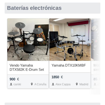
Baterías electrónicas
Vendo Yamaha
Yamaha DTX10KMBF
Móbuli 
DTX582K E-Drum Set
simmo
1850
€
900
€
85
€
caniki
A Coruña
Alex Cappa
Madrid
stani