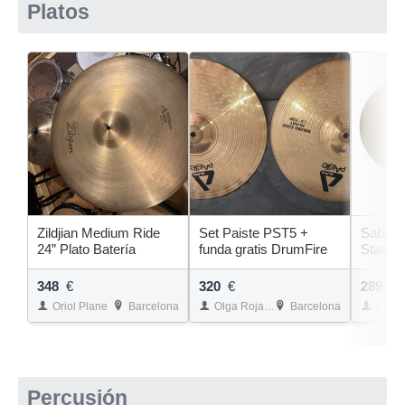
Platos
Zildjian Medium Ride
Set Paiste PST5 +
Sabian 
24” Plato Batería
funda gratis DrumFire
Stax. Ki
348
€
320
€
289
€
Oriol Plane
Barcelona
Olga Rojas Reixach
Barcelona
Char
Percusión