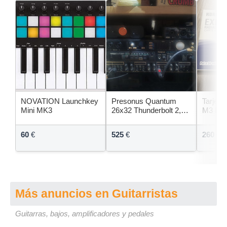
NOVATION Launchkey
Presonus Quantum
Tarjeta
Mini MK3
26x32 Thunderbolt 2,
M3 EX
tarjeta thunderbolt PCIe
y cables
60
€
525
€
260
€
Más anuncios en Guitarristas
Guitarras, bajos, amplificadores y pedales