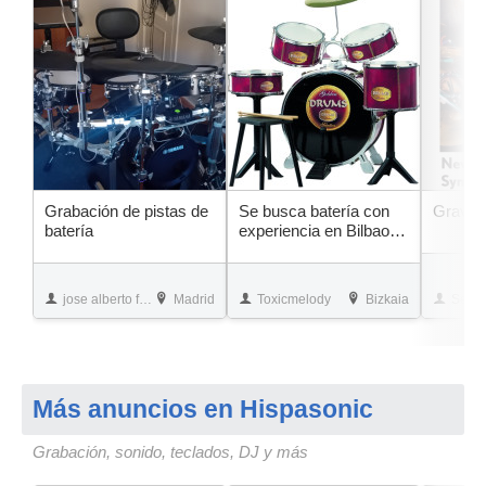
Grabación de pistas de
Se busca batería con
Gravaci
batería
experiencia en Bilbao y
alrededores
jose alberto fernandez muñoz
Madrid
Toxicmelody
Bizkaia
Sergi Brull
Más anuncios en Hispasonic
Grabación, sonido, teclados, DJ y más