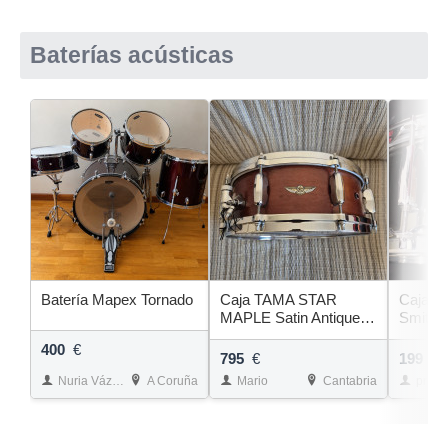
Baterías acústicas
Batería Mapex Tornado
Caja TAMA STAR
Caja P
MAPLE Satin Antique
Smith S
Brown 14"x5,5"
400
€
795
€
199
€
Nuria Vázquez
A Coruña
Mario
Cantabria
premier