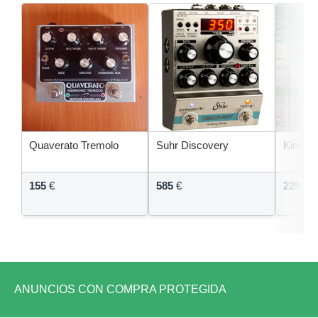
Quaverato Tremolo
Suhr Discovery
King To
155
€
585
€
225
€
ANUNCIOS CON COMPRA PROTEGIDA