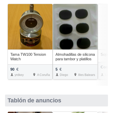
Tama TW100 Tension
Almohadillas de silicona
Soporte
Watch
para tambor y platillos
Compr
90
€
5
€
yrdkey
A Coruña
Diego
Illes Balears
Levr
Tablón de anuncios