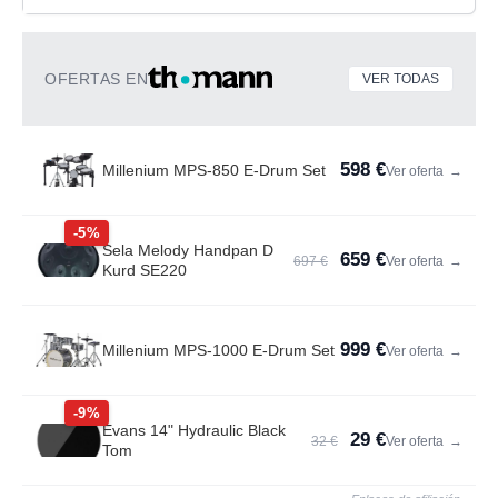
OFERTAS EN
VER TODAS
598 €
Millenium MPS-850 E-Drum Set
Ver oferta
→
-5%
Sela Melody Handpan D
659 €
697 €
Ver oferta
→
Kurd SE220
999 €
Millenium MPS-1000 E-Drum Set
Ver oferta
→
-9%
Evans 14" Hydraulic Black
29 €
32 €
Ver oferta
→
Tom