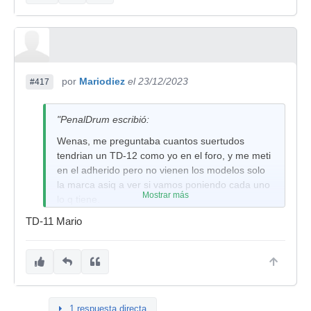
por
Mariodiez
el 23/12/2023
#417
"PenalDrum escribió:
Wenas, me preguntaba cuantos suertudos
tendrian un TD-12 como yo en el foro, y me meti
en el adherido pero no vienen los modelos solo
la marca asiq a ver si vamos poniendo cada uno
Mostrar más
lo q tiene.
ROLAND
TD-11 Mario
TD-3
-moreskie
-cicomiko
-miltorcom
1 respuesta directa