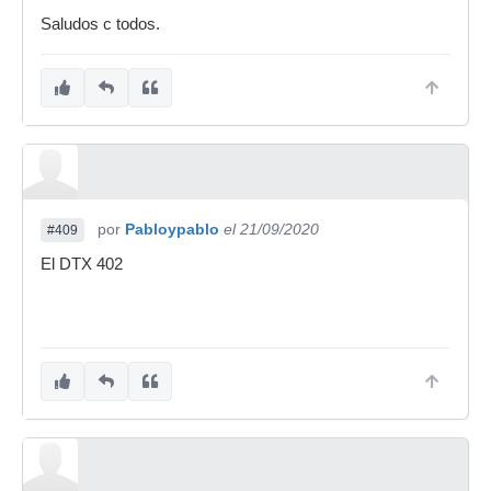
Saludos c todos.
por
Pabloypablo
el 21/09/2020
#409
El DTX 402