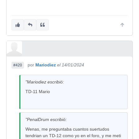
-luly
-Virfirjans
-pastanaga1
-Breacho
-synergy
-rE_dRuMmMer
-Henry_Chinaski
por
Mariodiez
el 14/01/2024
#420
-Cloack
-cman
"Mariodiez escribió:
-c4boum
TD-11 Mario
-Kaiser29
-Kikifante
-EmptyInside
"PenalDrum escribió:
-koimora
Wenas, me preguntaba cuantos suertudos
tendrian un TD-12 como yo en el foro, y me meti
-koke4x4