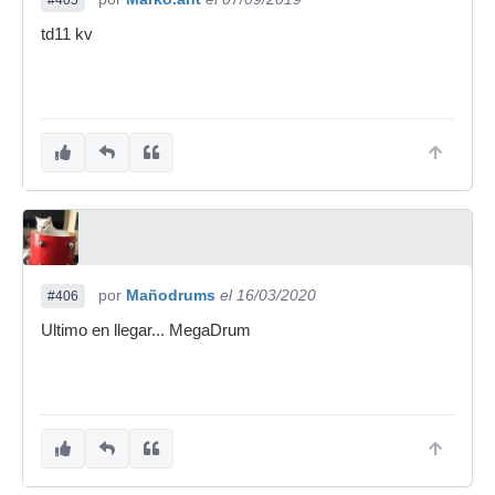
#405
td11 kv
por
Mañodrums
el 16/03/2020
#406
Ultimo en llegar... MegaDrum