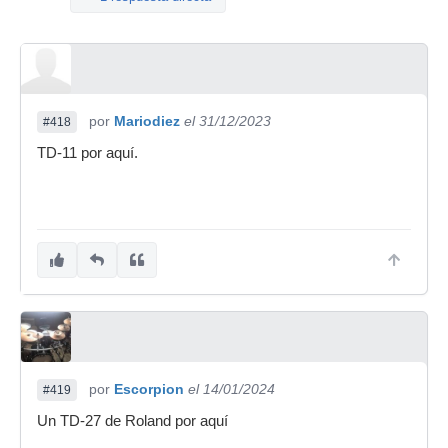
-Borjita
-Makiabela
-IrayFuego
-briefone
por
Mariodiez
el 31/12/2023
#418
-joman777
TD-11 por aquí.
-mentablanca
-frais
-pepinin
-jordiasb
-PAY
-Esdras
-guns
por
Escorpion
el 14/01/2024
#419
-bongo
Un TD-27 de Roland por aquí
-rimel