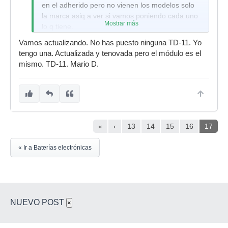
en el adherido pero no vienen los modelos solo
-causti
la marca asiq a ver si vamos poniendo cada uno
Mostrar más
lo q tiene.
-jfarras
ROLAND
Vamos actualizando. No has puesto ninguna TD-11. Yo
-gfiguero937
tengo una. Actualizada y tenovada pero el módulo es el
TD-3
-Tel-Er-Tauth
mismo. TD-11. Mario D.
-moreskie
-mcbeat
-cicomiko
TD-5
-miltorcom
-
-Borjita
TD-6
«
‹
13
14
15
16
17
-Makiabela
-Mamagu
« Ir a Baterías electrónicas
-IrayFuego
-kobeg
-briefone
-david xb
-joman777
-recobecos
-mentablanca
NUEVO POST
×
-pepsalto
-frais
-Trapo