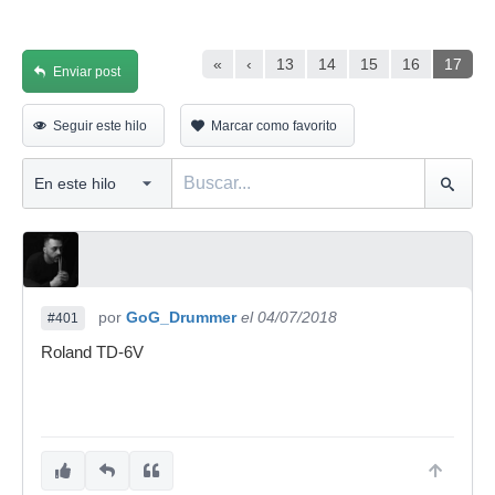
«
‹
13
14
15
16
17
Enviar post
Seguir este hilo
Marcar como favorito
por
GoG_Drummer
el 04/07/2018
#401
Roland TD-6V