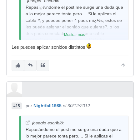
"josegio" escribió:
Repasï¿½ndome el post me surge una duda que
a lo mejor parece tonta pero.... Si le aplicas el
cable Y, y puedes poner 4 pads mï¿½s, estos se
les puede asignar el sonido que quieras?, o los
dos pads conectados a un mismo cable
Mostrar más
tendrï¿½an el mismo sonido. ï¿½Me he
explicado?.
Les puedes aplicar sonidos distintos
Saludos
por
Nightfall1985
el 30/12/2012
#15
josegio escribió:
Repasándome el post me surge una duda que a
lo mejor parece tonta pero.... Si le aplicas el