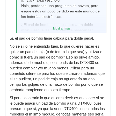
Dark_VASH escribió:
Hola, perdonad una preguntas de novato, pero
esque estoy un poco perdido en este mundo de
las baterías electrónicas.
¿El pad de bombo tiene espacio apra doble
Mostrar más
mza? ( esque las fotos siempre parecen tan
pequeños :/ )
Si, el pad de bombo tiene cabida para doble pedal.
SI me comprara una yamaha dtx400 k ( más
No se si lo he entendido bien, lo que quieres hacer es
barata y sin maza de bombo) ¿podría en el
quitar un pad de caja (o de tom o lo que sea) y utilizarlo
futuro cambiarle la caja por ejemplo ponerme un
como si fuera un pad de bombo? Eso no sirve amigo,
pad de bombo?
ademas dudo mucho que los pads de las DTX400 se
Gracias y un saludo compañeros
pueden cambiar y/o mucho menos utilizar para un
cometido diferente para los que se crearon, ademas que
si se pudiera, un pad de caja no aguantaría mucho
tiempo los golpes de una maza de bombo por lo que se
acabaría rompiendo en poco tiempo.
Si por el contrario lo que quieres decir es que a ver si se
le puede añadir un pad de Bombo a una DTX400, pues
presumo que si, ya que la serie DTX400 tienen todos los
modelos el mismo modulo, de todas maneras eso seria