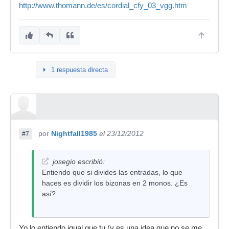
http://www.thomann.de/es/cordial_cfy_03_vgg.htm
1 respuesta directa
por
Nightfall1985
el 23/12/2012
#7
josegio escribió:
Entiendo que si divides las entradas, lo que
haces es dividir los bizonas en 2 monos. ¿Es
así?
Yo lo entiendo igual que tu (y es una idea que no se me