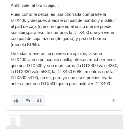
Ahh!! vale, ahora si jeje....
ponerle una maza más adelante.
Pues como te decía, es una chorrada comprarte la
La verdad es que estoy bastante indeciso, y no
DTX400 y después añadirle un pad de bombo y sustituir
se si compensa el no molestar al de abajo con a
el pad de caja (que creo que es el único que se puede
la falta de "realismo" de tocar sólo con un pedal
sustituir),para eso, te compras la DTX450 que ya viene
vacío.
con pad de caja trizona (de goma) y pad de bombo
Gracias igualmente ¡, seguré pensando ^^
(modelo KP65).
De todas maneras, si quieres mi opinión, la serie
DTX400 la veo un poquito carilla, ofrecen mucho menos
que una DTX500 y son mas caras (la DTX400 vale 438€,
la DTX430 vale 558€, la DTX450 609€, mientras que la
DTX500 541€), no se, pero yo con esos precios tiraría
antes a por una DTX500 que a por cualquier DTX400.