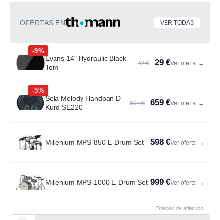
OFERTAS EN
VER TODAS
-9%
Evans 14" Hydraulic Black
29 €
32 €
Ver oferta
→
Tom
-5%
Sela Melody Handpan D
659 €
697 €
Ver oferta
→
Kurd SE220
598 €
Millenium MPS-850 E-Drum Set
Ver oferta
→
999 €
Millenium MPS-1000 E-Drum Set
Ver oferta
→
Enlaces de afiliación