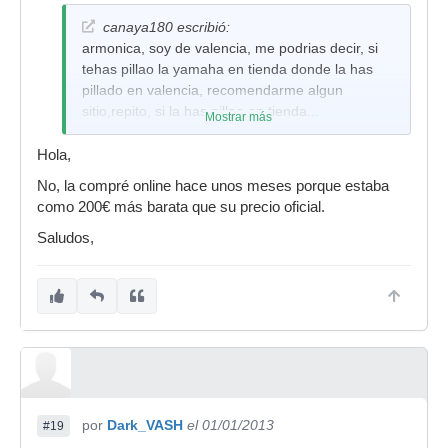
canaya180 escribió:
armonica, soy de valencia, me podrias decir, si
tehas pillao la yamaha en tienda donde la has
pillado en valencia, recomendarme algun
sitio,repito, si la has pillao en tienda...
Mostrar más
Hola,
No, la compré online hace unos meses porque estaba
como 200€ más barata que su precio oficial.
Saludos,
por
Dark_VASH
el 01/01/2013
#19