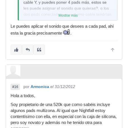
cable Y, y puedes poner 4 pads más, estos se
les puede asignar el sonido que quieras?, o los
dos pads conectados a un mismo cable tendrían
Mostrar más
el mismo sonido. ¿Me he explicado?.
Le puedes aplicar el sonido que desees a cada pad, ahí
Saludos
esta la gracia precisamente
.
por
Armonica
el 31/12/2012
#16
Hola a todos,
Soy propietario de una 520k que como sabéis incluye
algunos pads multizona. Al igual que Nightfall estoy
contentísimo con ella, en especial con la caja de silicona,
pero soy novato y además no he tenido otra para