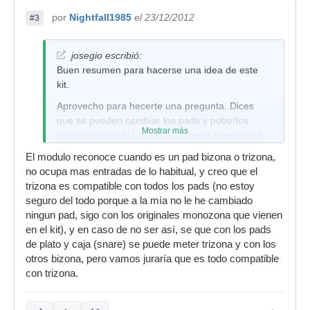
por
Nightfall1985
el 23/12/2012
#3
josegio escribió:
Buen resumen para hacerse una idea de este
kit.
Aprovecho para hecerte una pregunta. Dices
que se pueden cambiar los pads y poberlos
Mostrar más
bizona o trizona. La pregunta sería si esto es a
través de un mismo cable, es decir si has de
El modulo reconoce cuando es un pad bizona o trizona,
gastar una entrada del módulo con cada "zona",
no ocupa mas entradas de lo habitual, y creo que el
o todas las entradas del módulo ya distinguen
trizona es compatible con todos los pads (no estoy
cuando lo conectas que es un pad bizona o
seguro del todo porque a la mía no le he cambiado
trizona. ¿Es con todas las entradas, o solo con el
ningun pad, sigo con los originales monozona que vienen
snare y platos?
en el kit), y en caso de no ser así, se que con los pads
Un saludo
de plato y caja (snare) se puede meter trizona y con los
otros bizona, pero vamos juraría que es todo compatible
con trizona.