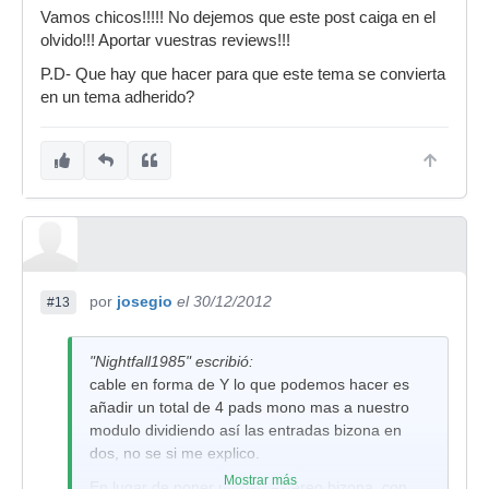
Vamos chicos!!!!! No dejemos que este post caiga en el
olvido!!! Aportar vuestras reviews!!!
P.D- Que hay que hacer para que este tema se convierta
en un tema adherido?
por
josegio
el 30/12/2012
#13
"Nightfall1985" escribió:
cable en forma de Y lo que podemos hacer es
añadir un total de 4 pads mono mas a nuestro
modulo dividiendo así las entradas bizona en
dos, no se si me explico.
Mostrar más
En lugar de poner un pad estéreo bizona, con