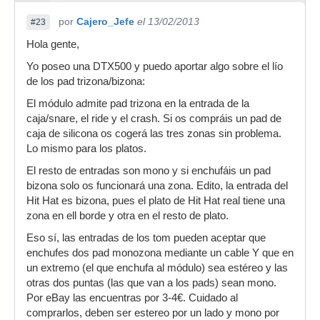
por
Cajero_Jefe
el 13/02/2013
#23
Hola gente,
Yo poseo una DTX500 y puedo aportar algo sobre el lío
de los pad trizona/bizona:
El módulo admite pad trizona en la entrada de la
caja/snare, el ride y el crash. Si os compráis un pad de
caja de silicona os cogerá las tres zonas sin problema.
Lo mismo para los platos.
El resto de entradas son mono y si enchufáis un pad
bizona solo os funcionará una zona. Edito, la entrada del
Hit Hat es bizona, pues el plato de Hit Hat real tiene una
zona en ell borde y otra en el resto de plato.
Eso sí, las entradas de los tom pueden aceptar que
enchufes dos pad monozona mediante un cable Y que en
un extremo (el que enchufa al módulo) sea estéreo y las
otras dos puntas (las que van a los pads) sean mono.
Por eBay las encuentras por 3-4€. Cuidado al
comprarlos, deben ser estereo por un lado y mono por