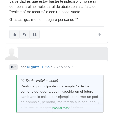
La verdad es que estoy bastante indeciso, y no se si
compensa el no molestar al de abajo con a la falta de
"realismo" de tocar sólo con un pedal vacío.
Gracias igualmente ¡, seguré pensando ^^
por
Nightfall1985
el 01/01/2013
#22
Dark_VASH escribió:
Perdona, por culpa de una simple "o" te he
confundido, quería decir: ¿podría en el futuro
cambiarle la caja o por ejemplo ponerme un pad
de bombo? , perdona, me refería a lo segundo, y
sí la verdad es que es un poco tontería
Mostrar más
comprarse una de "bombo silencioso" para luego