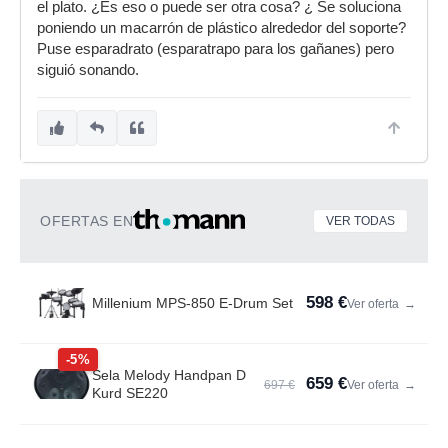
el plato. ¿Es eso o puede ser otra cosa? ¿ Se soluciona
poniendo un macarrón de plástico alrededor del soporte?
Puse esparadrato (esparatrapo para los gañanes) pero
siguió sonando.
OFERTAS EN
VER TODAS
598 €
Millenium MPS-850 E-Drum Set
Ver oferta
→
-5%
Sela Melody Handpan D
659 €
697 €
Ver oferta
→
Kurd SE220