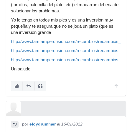
molesto y tengo miedo de que ese roce deteriore
(tornillos, palomilla del plato, etc) el macarron deberia de
el plato. ¿Es eso o puede ser otra cosa? ¿ Se
solucionar los problemas.
soluciona poniendo un macarrón de plástico
Yo lo tengo en todos mis pies y es una inversion muy
alrededor del soporte? Puse esparadrato
pequeña y te asegura que no se joda un plato (que es
(esparatrapo para los gañanes) pero siguió
una inversión grande
sonando.
http://www.tamtampercusion.com/recambios/recambios_para_
http://www.tamtampercusion.com/recambios/recambios_para_
http://www.tamtampercusion.com/recambios/recambios_para_s
Un saludo
por
eloydrummer
el 16/01/2012
#3