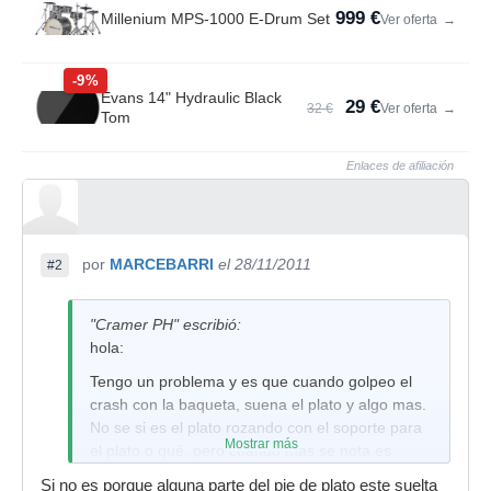
999 €
Millenium MPS-1000 E-Drum Set
Ver oferta
→
-9%
Evans 14" Hydraulic Black
29 €
32 €
Ver oferta
→
Tom
Enlaces de afiliación
por
MARCEBARRI
el 28/11/2011
#2
"Cramer PH" escribió:
hola:
Tengo un problema y es que cuando golpeo el
crash con la baqueta, suena el plato y algo mas.
No se si es el plato rozando con el soporte para
Mostrar más
el plato o qué, pero cuando mas se nota es
cuando hago un crescendo con mazas. Es muy
Si no es porque alguna parte del pie de plato este suelta