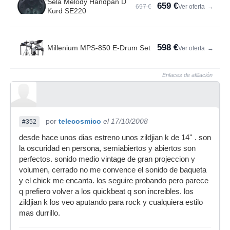
Sela Melody Handpan D
659 €
697 €
Ver oferta
→
Kurd SE220
598 €
Millenium MPS-850 E-Drum Set
Ver oferta
→
Enlaces de afiliación
por
telecosmico
el 17/10/2008
#352
desde hace unos dias estreno unos zildjian k de 14'' . son
la oscuridad en persona, semiabiertos y abiertos son
perfectos. sonido medio vintage de gran projeccion y
volumen, cerrado no me convence el sonido de baqueta
y el chick me encanta. los seguire probando pero parece
q prefiero volver a los quickbeat q son increibles. los
zildjian k los veo aputando para rock y cualquiera estilo
mas durrillo.