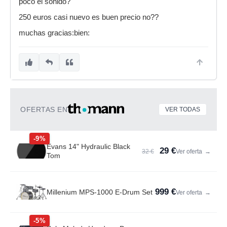
poco el sonido?
250 euros casi nuevo es buen precio no??
muchas gracias:bien:
OFERTAS EN
VER TODAS
-9%
Evans 14" Hydraulic Black
29 €
32 €
Ver oferta
→
Tom
999 €
Millenium MPS-1000 E-Drum Set
Ver oferta
→
-5%