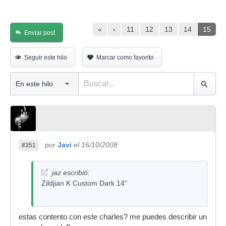
«
‹
11
12
13
14
15
Enviar post
Seguir este hilo
Marcar como favorito
por
Javi
el 16/10/2008
#351
jaz escribió:
Zildjian K Custom Dark 14"
estas contento con este charles? me puedes describir un