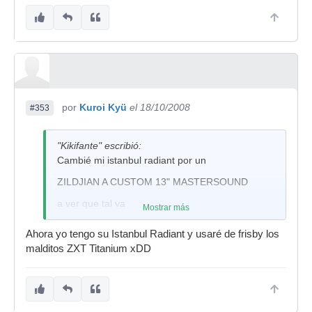
por
Kuroi Kyü
el 18/10/2008
#353
"Kikifante" escribió:
Cambié mi istanbul radiant por un
ZILDJIAN A CUSTOM 13" MASTERSOUND
a ver que tal va
Mostrar más
Ahora yo tengo su Istanbul Radiant y usaré de frisby los
malditos ZXT Titanium xDD