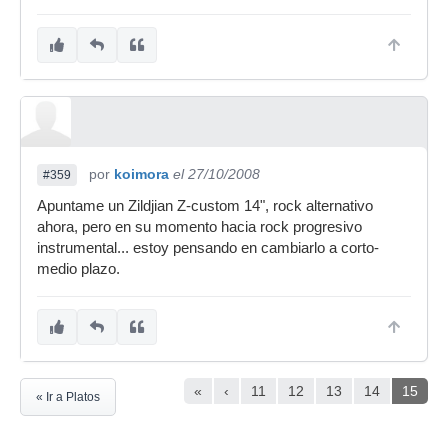
por
koimora
el 27/10/2008
#359
Apuntame un Zildjian Z-custom 14", rock alternativo
ahora, pero en su momento hacia rock progresivo
instrumental... estoy pensando en cambiarlo a corto-
medio plazo.
«
‹
11
12
13
14
15
« Ir a Platos