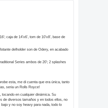
'; caja de 14'x6', tom de 10'x8', base de
 flotante delholder son de Odery, en acabado
raditional Series ambos de 20'; 2 splashes
obe esta, me di cuenta que era única, tanto
das, seria un Rolls Royce!
o, tocando en cualquier dinámica. Su
les de diversos tamaños y en todos ellos, no
 bajo y no soy heavy para nada, todo lo