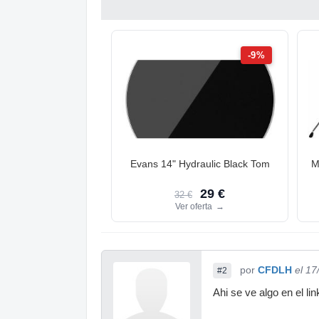
-9%
Evans 14" Hydraulic Black Tom
M
29 €
32 €
Ver oferta
→
por
CFDLH
el 17
#2
Ahi se ve algo en el l