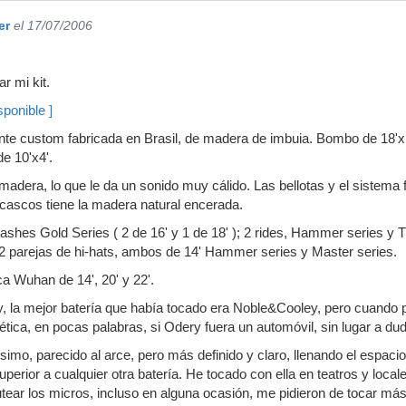
er
el 17/07/2006
r mi kit.
ponible ]
nte custom fabricada en Brasil, de madera de imbuia. Bombo de 18'x16
e 10'x4'.
madera, lo que le da un sonido muy cálido. Las bellotas y el sistema
cascos tiene la madera natural encerada.
ashes Gold Series ( 2 de 16' y 1 de 18' ); 2 rides, Hammer series y T
; 2 parejas de hi-hats, ambos de 14' Hammer series y Master series.
 Wuhan de 14', 20' y 22'.
 la mejor batería que había tocado era Noble&Cooley, pero cuando pr
tica, en pocas palabras, si Odery fuera un automóvil, sin lugar a du
simo, parecido al arce, pero más definido y claro, llenando el espaci
perior a cualquier otra batería. He tocado con ella en teatros y loca
tear los micros, incluso en alguna ocasión, me pidieron de tocar más