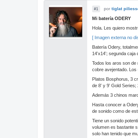
por
tiglat piliess
#1
Mi batería ODERY
Hola. Les quiero mostra
[ Imagen externa no dis
Batería Odery, totalme
14'x14'; segunda caja d
Todos los aros son de 
cobre avejentado. Los 
Platos Bosphorus, 3 cr
de 8' y 9' Gold Series
Además 3 chinos marca
Hasta conocer a Odery,
de sonido como de esté
Tiene un sonido potenti
volumen es bastante su
solo han tenido que mu