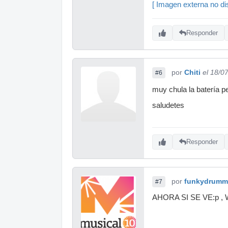
[ Imagen externa no dis
Responder
por
Chiti
el 18/0
#6
muy chula la batería 
saludetes
Responder
por
funkydrumm
#7
AHORA SI SE VE:p 