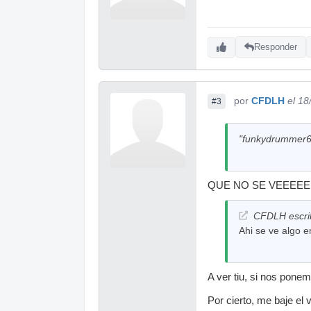
Responder
por
CFDLH
el 18
#3
"funkydrummer68
QUE NO SE VEEEEE
CFDLH escri
Ahi se ve algo e
A ver tiu, si nos ponem
Por cierto, me baje e