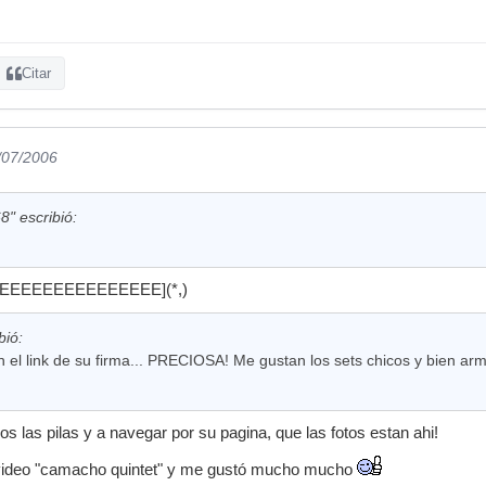
Citar
/07/2006
" escribió:
EEEEEEEEEEEEEEE](*,)
bió:
n el link de su firma... PRECIOSA! Me gustan los sets chicos y bien arm
os las pilas y a navegar por su pagina, que las fotos estan ahi!
l video "camacho quintet" y me gustó mucho mucho