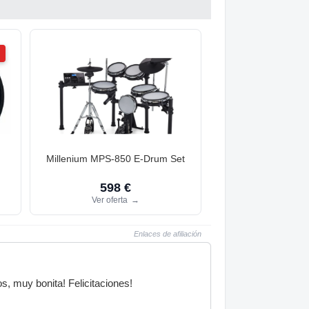
d
Millenium MPS-850 E-Drum Set
598 €
Ver oferta
→
Enlaces de afiliación
s, muy bonita! Felicitaciones!