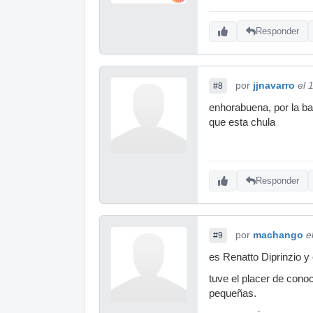
Responder
por
jjnavarro
el 
#8
enhorabuena, por la b
que esta chula
Responder
por
machango
e
#9
es Renatto Diprinzio y
tuve el placer de cono
pequeñas.