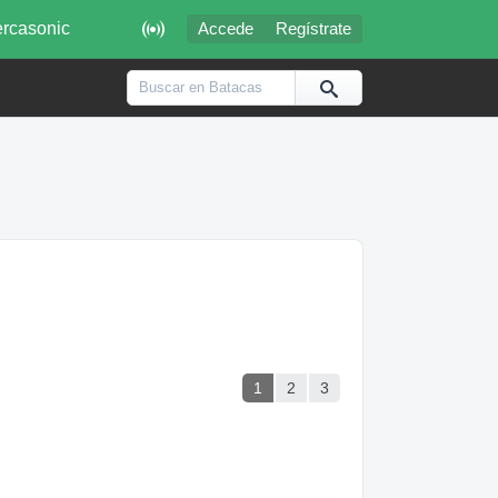

rcasonic
Accede
Regístrate
1
2
3