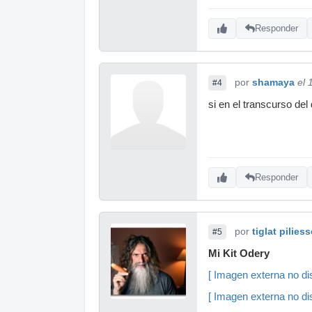
Responder
por
shamaya
el 
#4
si en el transcurso del
Responder
por
tiglat piliess
#5
Mi Kit Odery
[ Imagen externa no dis
[ Imagen externa no dis