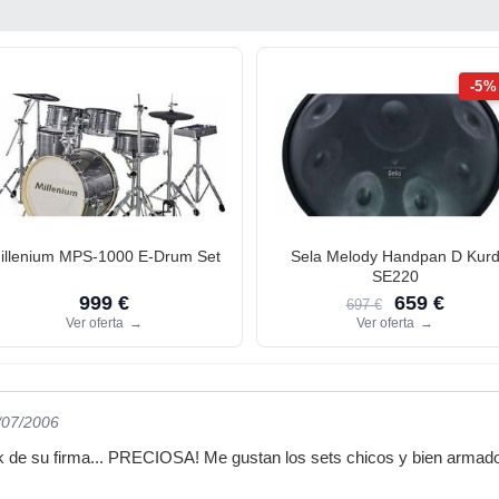
-5%
illenium MPS-1000 E-Drum Set
Sela Melody Handpan D Kur
SE220
999 €
659 €
697 €
Ver oferta
→
Ver oferta
→
/07/2006
ink de su firma... PRECIOSA! Me gustan los sets chicos y bien armado