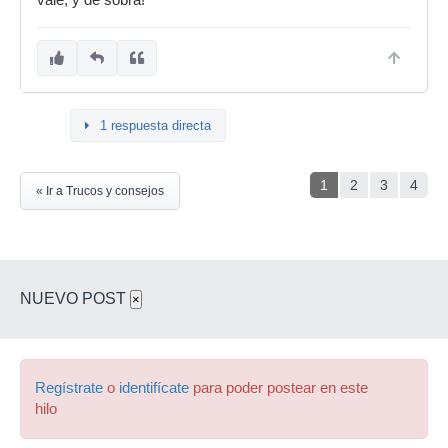
vale, y de sobra!
1 respuesta directa
1
2
3
4
« Ir a Trucos y consejos
NUEVO POST
×
Regístrate
o
identifícate
para poder postear en este
hilo