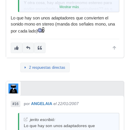
Y otra cosa, hay algun metronomo estereo para
Mostrar más
poder escucharlo por los dos auriculares?? es q
todos los q me han dejado ha sido imposible
Lo que hay son unos adaptadores que convierten el
oirlos y aclararme.
sonido mono en stereo (manda dos señales mono, una
Venga un saludo.
por cada lado)
2 respuestas directas
por
ANGELAIA
el 22/01/2007
#16
jerito escribió:
Lo que hay son unos adaptadores que