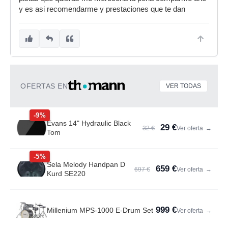
y es asi recomendarme y prestaciones que te dan
OFERTAS EN
VER TODAS
-9%
Evans 14" Hydraulic Black
29 €
32 €
Ver oferta
→
Tom
-5%
Sela Melody Handpan D
659 €
697 €
Ver oferta
→
Kurd SE220
999 €
Millenium MPS-1000 E-Drum Set
Ver oferta
→