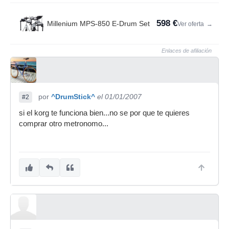
598 €
Millenium MPS-850 E-Drum Set
Ver oferta
→
Enlaces de afiliación
por
^DrumStick^
el 01/01/2007
#2
si el korg te funciona bien...no se por que te quieres
comprar otro metronomo...