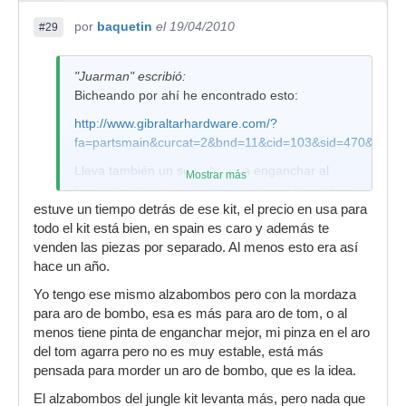
por
baquetin
el 19/04/2010
#29
"Juarman" escribió:
Bicheando por ahí he encontrado esto:
http://www.gibraltarhardware.com/?
fa=partsmain&curcat=2&bnd=11&cid=103&sid=470&pid=
Lleva también un soporte para enganchar al
Mostrar más
base un tom y no tiene mala pinta. ¿Alguien lo
ha probado?
estuve un tiempo detrás de ese kit, el precio en usa para
todo el kit está bien, en spain es caro y además te
Saludos!
venden las piezas por separado. Al menos esto era así
hace un año.
Yo tengo ese mismo alzabombos pero con la mordaza
para aro de bombo, esa es más para aro de tom, o al
menos tiene pinta de enganchar mejor, mi pinza en el aro
del tom agarra pero no es muy estable, está más
pensada para morder un aro de bombo, que es la idea.
El alzabombos del jungle kit levanta más, pero nada que