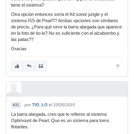
las series sonor force, las que lleva el kit sonor
tiene el sistema?
jungle. 10 euros cada una. Todo no llega a los 50
Otra opción entonces sería el Kit sonor jungle y el
pavos.
sistema ISS de Pearl?? Ambas opciones son similares
Esta configuración creo que es válida para
de precio. ¿Para qué sirve la barra alargada que aparece
todos.
en la foto de tio-lo? No es suficiente con el alzabombo y
las patas??
Si además tu bombo no era por patas sino
flotante como era mi caso (Saturn series), un
Gracias
soporte para tom flotante, para poder enganchar
la segunda pata, para la saturn me ha salido
unos 15 pavos creo.
A ver si cuelgo unas fotos.
por
TIO_LO
el 10/05/2010
#31
La barra alargada, creo que te refieres al sistema
Optimount de Pearl. Que es un sistema para toms
flotantes.