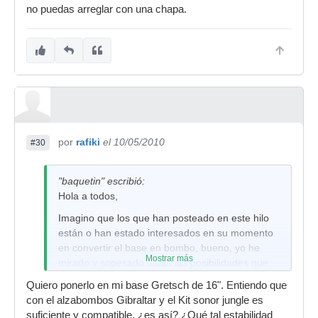
no puedas arreglar con una chapa.
por
rafiki
el 10/05/2010
#30
"baquetin" escribió:
Hola a todos,
Imagino que los que han posteado en este hilo
están o han estado interesados en su momento
en convertir el base en bombo, bueno, yo he
Mostrar más
mirado y sopesado todas las posibilidades que
hay al final la que me he quedado y creo que
Quiero ponerlo en mi base Gretsch de 16". Entiendo que
además es de las más (sino la más..) baratas.
con el alzabombos Gibraltar y el Kit sonor jungle es
Alzabombos Gibraltar, y las patas de bombo de
suficiente y compatible. ¿es así? ¿Qué tal estabilidad