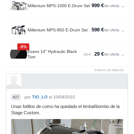
999 €
Millenium MPS-1000 E-Drum Set
Ver oferta
→
598 €
Millenium MPS-850 E-Drum Set
Ver oferta
→
-9%
Evans 14" Hydraulic Black
29 €
32 €
Ver oferta
→
Tom
Enlaces de afiliación
por
TIO_LO
el 10/04/2010
#27
Unas fotillos de como ha quedado el timbal/bombo de la
Stage Custom.