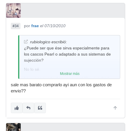
por
frae
el 07/10/2010
#34
rubiologico escribió:
¿Puede ser que ése sirva especialmente para
los cascos Pearl o adaptado a sus sistemas de
sujección?
No lo sé.
Mostrar más
Lo que te puedo decir es que el "Power Lifter"
(creo que se llama así) de DW es estupendo. Yo
sale mas barato comprarlo ayi aun con los gastos de
lo compré en USA y lo utilizo para ponerme de
envio??
bombo un base de 16x16, además de poder
poner cogas, djembés y lo que se te ocurra.
Es lo mejor que he visto para ésto.
Un abrazote
Rubén