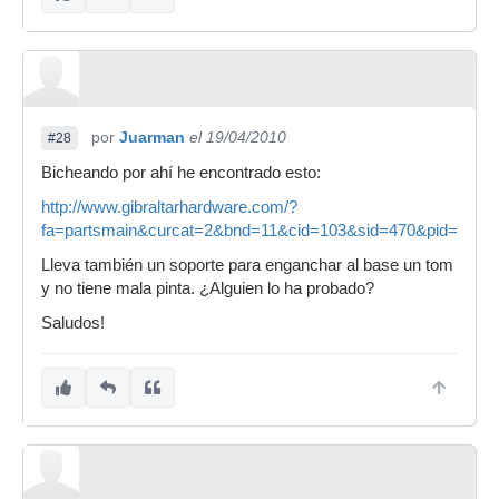
por
Juarman
el 19/04/2010
#28
Bicheando por ahí he encontrado esto:
http://www.gibraltarhardware.com/?
fa=partsmain&curcat=2&bnd=11&cid=103&sid=470&pid=2286
Lleva también un soporte para enganchar al base un tom
y no tiene mala pinta. ¿Alguien lo ha probado?
Saludos!