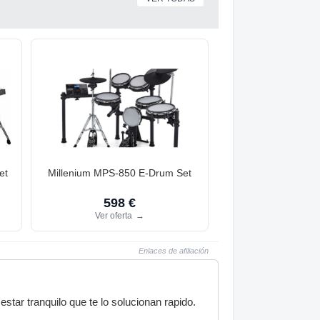
et
Millenium MPS-850 E-Drum Set
598 €
Ver oferta
→
Enlaces de afiliación
star tranquilo que te lo solucionan rapido.