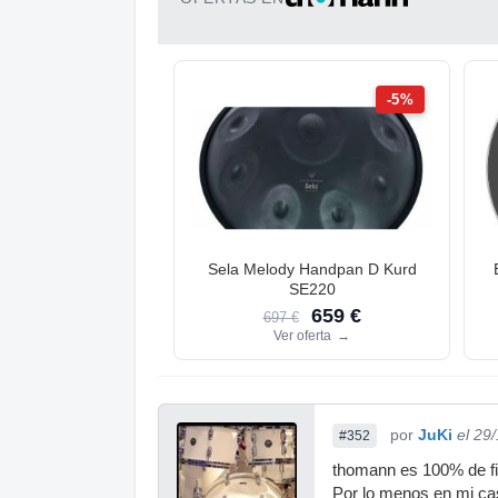
-5%
Sela Melody Handpan D Kurd
SE220
659 €
697 €
Ver oferta
→
por
JuKi
el 29
#352
thomann es 100% de fia
Por lo menos en mi ca