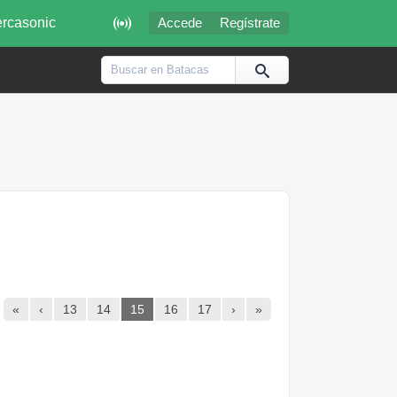

rcasonic
Accede
Regístrate
«
‹
13
14
15
16
17
›
»