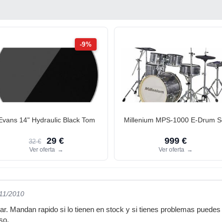
-9%
Evans 14" Hydraulic Black Tom
Millenium MPS-1000 E-Drum S
29 €
999 €
32 €
Ver oferta
→
Ver oferta
→
/11/2010
r. Mandan rapido si lo tienen en stock y si tienes problemas puedes e
so.