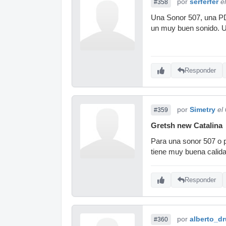
por
serferfer
e
#358
Una Sonor 507, una PDP
un muy buen sonido. U
Responder
por
Simetry
el
#359
Gretsh new Catalina
Para una sonor 507 o p
tiene muy buena calidad
Responder
por
alberto_d
#360