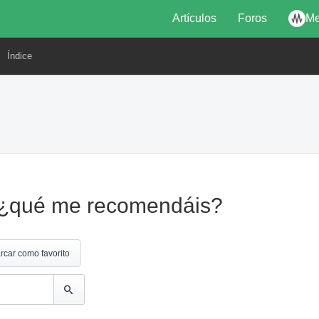
Artículos
Foros
Me
Índice
o, ¿qué me recomendáis?
rcar como favorito