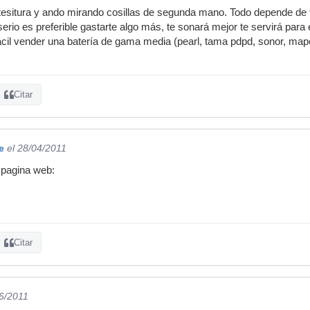
esitura y ando mirando cosillas de segunda mano. Todo depende de t
erio es preferible gastarte algo más, te sonará mejor te servirá par
ácil vender una batería de gama media (pearl, tama pdpd, sonor, mape
Citar
e
el 28/04/2011
 pagina web:
Citar
06/2011