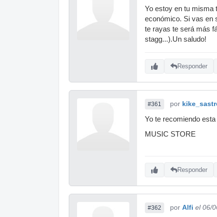
Yo estoy en tu misma t
económico. Si vas en s
te rayas te será más f
stagg...).Un saludo!
Responder
por
kike_sastr
#361
Yo te recomiendo esta
MUSIC STORE
Responder
por
Alfi
el 06/
#362