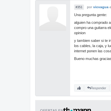
por
vicvagua
#351
Una pregunta gente:
alguien ha comprado al
compro una guitarra ele
opinion
y tambien saber si te 
los cables, la caja, y 
internet ponen las cos
Bueno muchas gracias
Responder
OFERTAS EN