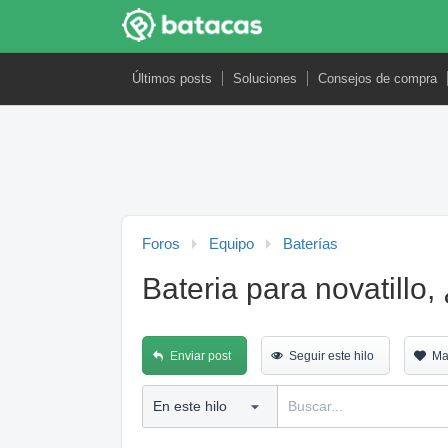
Últimos posts
Soluciones
Consejos de compra
Foros
Equipo
Baterías
Bateria para novatill
Enviar post
Seguir este hilo
Ma