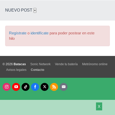
NUEVO POST
×
Regístrate
o
identifícate
para poder postear en este
hilo
© 2026
Batacas
Sonic Network
Vende tu batería
Metrónomo online
Avisos legales
Contacto
X