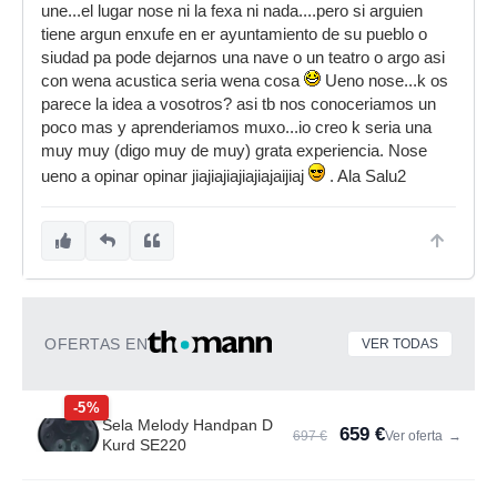
une...el lugar nose ni la fexa ni nada....pero si arguien
tiene argun enxufe en er ayuntamiento de su pueblo o
siudad pa pode dejarnos una nave o un teatro o argo asi
con wena acustica seria wena cosa
Ueno nose...k os
parece la idea a vosotros? asi tb nos conoceriamos un
poco mas y aprenderiamos muxo...io creo k seria una
muy muy (digo muy de muy) grata experiencia. Nose
ueno a opinar opinar jiajiajiajiajiajaijiaj
. Ala Salu2
OFERTAS EN
VER TODAS
-5%
Sela Melody Handpan D
659 €
697 €
Ver oferta
→
Kurd SE220