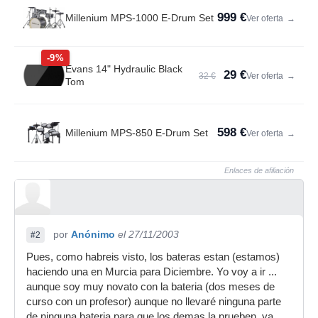
999 €
Millenium MPS-1000 E-Drum Set
Ver oferta
→
-9%
Evans 14" Hydraulic Black
29 €
32 €
Ver oferta
→
Tom
598 €
Millenium MPS-850 E-Drum Set
Ver oferta
→
Enlaces de afiliación
por
Anónimo
el 27/11/2003
#2
Pues, como habreis visto, los bateras estan (estamos)
haciendo una en Murcia para Diciembre. Yo voy a ir ...
aunque soy muy novato con la bateria (dos meses de
curso con un profesor) aunque no llevaré ninguna parte
de ninguna bateria para que los demas la prueben, ya