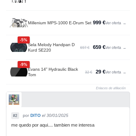
999 €
Millenium MPS-1000 E-Drum Set
Ver oferta
→
-5%
Sela Melody Handpan D
659 €
697 €
Ver oferta
→
Kurd SE220
-9%
Evans 14" Hydraulic Black
29 €
32 €
Ver oferta
→
Tom
Enlaces de afiliación
por
DITO
el 30/01/2025
#2
me quedo por aqui.... tambien me interesa