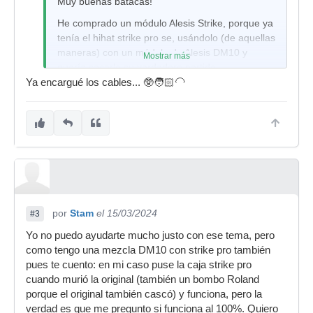
Muy buenas batacas!
He comprado un módulo Alesis Strike, porque ya
tenía el hihat strike pro se, usándolo (de aquellas
maneras) con un módulo de Alesis DM10 y
Mostrar más
quería sacarle su verdadero partido.
Ya encargué los cables... 🥸🧑🏻‍🦲
Resulta que el plato no funciona y el pedal
cuando lo piso si. Estoy usando el cable que
tenía de la DM10 para conectarlo al plato
superior (para el controlador inferior uso otro),
¿puede tener algo que ver? Porque he probado
ya de todo y el plato con el modulo DM10 si se
escucha, aunque sea mal...
Muchas gracias por vuestra siempre valiosa
por
ayuda!!!!
Stam
el 15/03/2024
#3
Saludos y hasta pronto!!!
Yo no puedo ayudarte mucho justo con ese tema, pero
como tengo una mezcla DM10 con strike pro también
pues te cuento: en mi caso puse la caja strike pro
cuando murió la original (también un bombo Roland
porque el original también cascó) y funciona, pero la
verdad es que me pregunto si funciona al 100%. Quiero