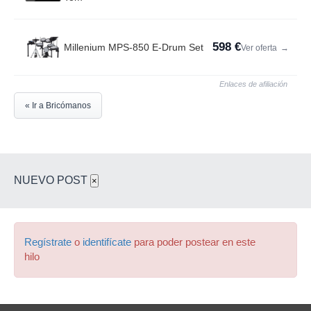
598 €
Millenium MPS-850 E-Drum Set
Ver oferta
→
Enlaces de afiliación
« Ir a Bricómanos
NUEVO POST
×
Regístrate
o
identifícate
para poder postear en este
hilo