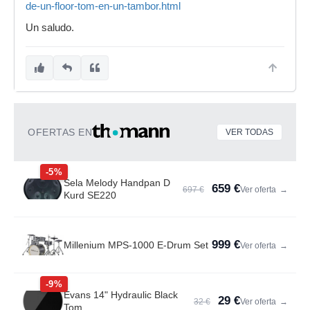
de-un-floor-tom-en-un-tambor.html
Un saludo.
OFERTAS EN
VER TODAS
-5%
Sela Melody Handpan D
659 €
697 €
Ver oferta
→
Kurd SE220
999 €
Millenium MPS-1000 E-Drum Set
Ver oferta
→
-9%
Evans 14" Hydraulic Black
29 €
32 €
Ver oferta
→
Tom