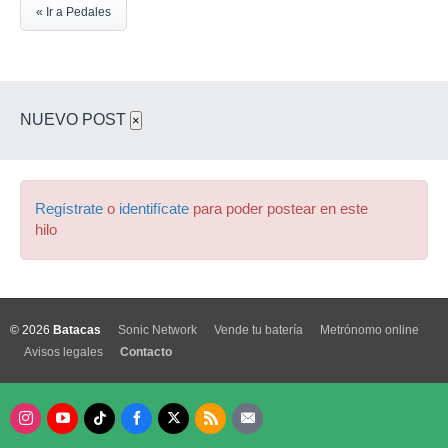
« Ir a Pedales
NUEVO POST
×
Regístrate
o
identifícate
para poder postear en este
hilo
© 2026
Batacas
Sonic Network
Vende tu batería
Metrónomo online
Avisos legales
Contacto