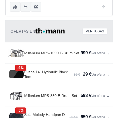
OFERTAS EN
VER TODAS
999 €
Millenium MPS-1000 E-Drum Set
Ver oferta
→
-9%
Evans 14" Hydraulic Black
29 €
32 €
Ver oferta
→
Tom
598 €
Millenium MPS-850 E-Drum Set
Ver oferta
→
-5%
Sela Melody Handpan D
659 €
697 €
Ver oferta
→