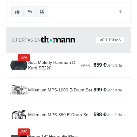
OFERTAS EN
VER TODAS
-5%
Sela Melody Handpan D
659 €
697 €
Ver oferta
→
Kurd SE220
999 €
Millenium MPS-1000 E-Drum Set
Ver oferta
→
598 €
Millenium MPS-850 E-Drum Set
Ver oferta
→
-9%
Evans 14" Hydraulic Black