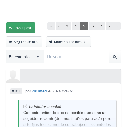
«
‹
3
4
5
6
7
›
»
Enviar post
Seguir este hilo
Marcar como favorito
por
drumed
el 13/10/2007
#101
batakator escribió:
Con esto entiendo que es posible que seas un
seguidor reciente(de unos 8 años para acá).pero
si te fijas tecnicamente,su trabajo en "cuando los