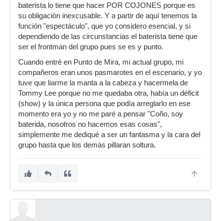
baterista lo tiene que hacer POR COJONES porque es
un baterista) vemos todo con más claridad y
su obligación inexcusable. Y a partir de aquí tenemos la
dirijimos. si un baterista cumple estos "requisitos"
función "espectáculo", que yo considero esencial, y si
y además quiere dar un poco de "espectáculo"
dependiendo de las circunstancias el baterista tiene que
pues muy bien, pero para mí el espectáculo de
ser el frontman del grupo pues se es y punto.
un baterista está en dejarle servido a un
cantante, guitarrista, bajista, etc....ser el
Cuando entré en Punto de Mira, mi actual grupo, mi
showman y llevarse los laureles...creo que ese
compañeros eran unos pasmarotes en el escenario, y yo
es nuestro trabajo.
tuve que liarme la manta a la cabeza y hacermela de
Tommy Lee porque no me quedaba otra, había un déficit
(show) y la única persona que podía arreglarlo en ese
momento era yo y no me paré a pensar "Coño, soy
baterida, nosotros no hacemos esas cosas",
simplemente me dediqué a ser un fantasma y la cara del
grupo hasta que los demás pillaran soltura.