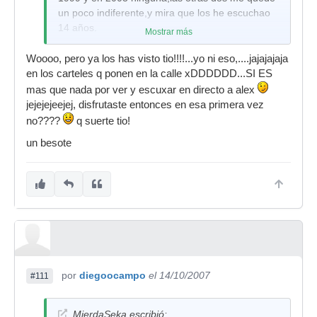
un poco indiferente,y mira que los he escuchao
14 años.
Mostrar más
Woooo, pero ya los has visto tio!!!!...yo ni eso,....jajajajaja
en los carteles q ponen en la calle xDDDDDD...SI ES
mas que nada por ver y escuxar en directo a alex
jejejejeejej, disfrutaste entonces en esa primera vez
no????
q suerte tio!
un besote
por
diegoocampo
el 14/10/2007
#111
MierdaSeka escribió: