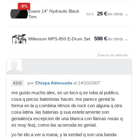
-9%
Evans 14" Hydraulic Black
29 €
32 €
Ver oferta
→
Tom
598 €
Millenium MPS-850 E-Drum Set
Ver oferta
→
Enlaces de afiliación
por
Chispa Adecuada
el 14/10/2007
#102
me gusto mucho alex, es un loco q se roba al publico,
cosa q pocos bateristas hacen. me parece genial la
forma en la q combina ritmos de rock con alguna q otra
cosa latina. las baterias q sua esteticamente son
geniales(a escepcion de una blanca con llamas rosas q
es muy fea), como las acomoda es genial.
yo he ido a ver a mana, y la verdad q son una banda