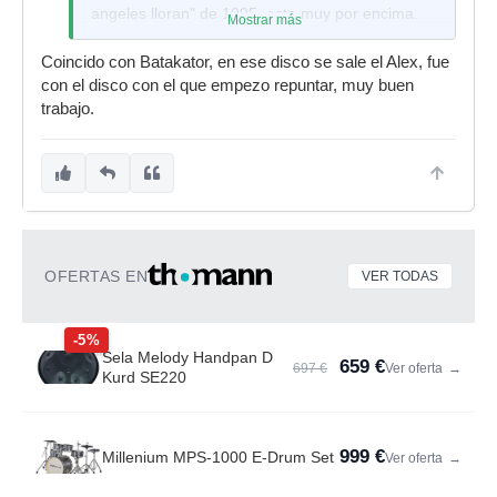
angeles lloran" de 1995, esta muy por encima.
Mostrar más
Coincido con Batakator, en ese disco se sale el Alex, fue
con el disco con el que empezo repuntar, muy buen
trabajo.
OFERTAS EN
VER TODAS
-5%
Sela Melody Handpan D
659 €
697 €
Ver oferta
→
Kurd SE220
999 €
Millenium MPS-1000 E-Drum Set
Ver oferta
→