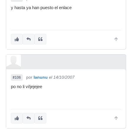
y hasta ya han puesto el enlace
por
lanunu
el 14/10/2007
#106
po no li vi!jejejee