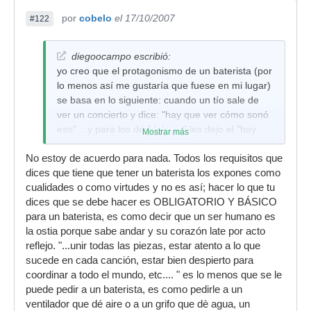
por
cobelo
el 17/10/2007
#122
diegoocampo escribió:
yo creo que el protagonismo de un baterista (por
lo menos así me gustaría que fuese en mi lugar)
se basa en lo siguiente: cuando un tío sale de
ver un concierto y dice: "hay que ver cómo sonó
eso" ...y para los de "delante" les dejo el "hay
Mostrar más
que ver el personaje que es ese tío"....creo que
No estoy de acuerdo para nada. Todos los requisitos que
un baterista, por lo menos en un concierto, tiene
dices que tiene que tener un baterista los expones como
que ser el encargado de unir todas las piezas,
cualidades o como virtudes y no es así; hacer lo que tu
estar atento a lo que sucede en cada canción,
dices que se debe hacer es OBLIGATORIO Y BÁSICO
estar bien despierto para coordinar a todo el
para un baterista, es como decir que un ser humano es
mundo, etc.... alguien que sabe mucho de esto
la ostia porque sabe andar y su corazón late por acto
me ha dicho, y coincido plenamente, en que un
reflejo. "...unir todas las piezas, estar atento a lo que
baterista es el equivalente a un portero en el
sucede en cada canción, estar bien despierto para
futbol: es el que mejor ve toda la situación,
coordinar a todo el mundo, etc.... " es lo menos que se le
acomoda a los defensas, mira si hay algun
puede pedir a un baterista, es como pedirle a un
delantero libre, etc, etc, etc, etc....y nosotros
ventilador que dé aire o a un grifo que dè agua, un
desde atrás y arriba (la posición mas común de