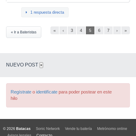
1 respuesta directa
«
‹
3
4
5
6
7
›
»
« Ir a Bateristas
NUEVO POST
×
Regístrate
o
identifícate
para poder postear en este
hilo
© 2026
Batacas
Sonic Network
Vende tu batería
Metrónomo online
Avisos legales
Contacto