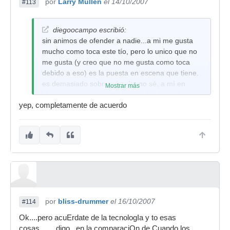
por
Larry Mullen
el 14/10/2007
#113
diegoocampo escribió:
sin animos de ofender a nadie...a mi me gusta
mucho como toca este tío, pero lo unico que no
me gusta (y creo que no me gusta como toca
debido a eso) es la puesta en escena que tiene.
es demasiado sobreactuado, no sé, a mí en
Mostrar más
algun momento casi me hace odiar la profesion ,
yep, completamente de acuerdo
jajaja, no es para tanto....pero yo creo que un
baterista no es la estrella de un grupo, y creo
que el alex no estaría de acuerdo conmigo en
eso... y eso de girar los
palitos....mmmmmm....para qué? repito que no
quiero ofender a nadie eh....saludos!
por
bliss-drummer
el 16/10/2007
#114
Ok....pero acuErdate de la tecnologIa y to esas
cosas........digo...en la comparaciOn de Cuando los