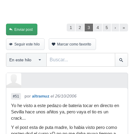
1
2
3
4
5
›
»
Enviar post
Seguir este hilo
Marcar como favorito
por
altramuz
el 26/10/2006
#51
Yo he visto a este pedazo de bateria tocar en directo en
Sevilla hace unos añitos ya, pero vaya el tio es un
crack...
Y el post esta de puta madre, lo habia visto pero como
posteo dsd el curro xD po no me daba muxo tiempo a