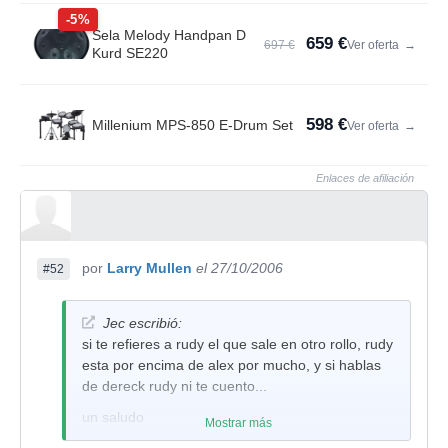
-5%
Sela Melody Handpan D
659 €
697 €
Ver oferta
→
Kurd SE220
598 €
Millenium MPS-850 E-Drum Set
Ver oferta
→
Enlaces de afiliación
por
Larry Mullen
el 27/10/2006
#52
Jec escribió:
si te refieres a rudy el que sale en otro rollo, rudy
esta por encima de alex por mucho, y si hablas
de dereck rudy ni te cuento...
un saludo
Mostrar más