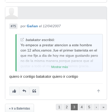
por
Gañan
el 12/04/2007
#75
batakator escribió:
Yo empece a prestar atencion a este hombre
con 12 años,vamos ,fue el primer baterista en el
que me fije.a dia de hoy me sigue gustando pero
no de la misma manera,porque parece que al
gustar a todo el mundo tiene menos gracia...
Mostrar más
Cuando nadie lo conocia era la bomba verlo,por
quiero ir contigo batakator quiero ir contigo
desgracia ya no es tan novedad...aunque
cuando venga,iremos a verle con los de Dw y
hablare con el,por lo menos para conocerlo en
persona y pasar pagina.
1
2
3
4
5
›
»
« Ir a Bateristas