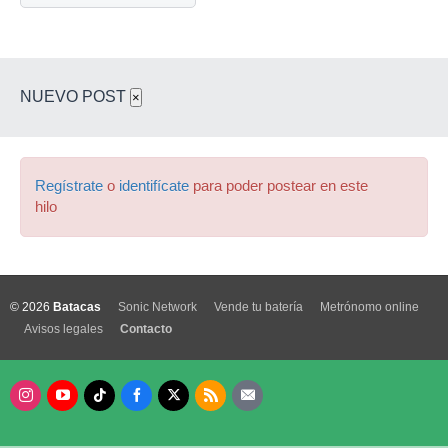
NUEVO POST
×
Regístrate
o
identifícate
para poder postear en este
hilo
© 2026
Batacas
Sonic Network
Vende tu batería
Metrónomo online
Avisos legales
Contacto