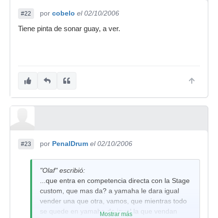
por
cobelo
el 02/10/2006
#22
Tiene pinta de sonar guay, a ver.
por
PenalDrum
el 02/10/2006
#23
"Olaf" escribió:
...que entra en competencia directa con la Stage
custom, que mas da? a yamaha le dara igual
vender una que otra, vamos, que mientras todo
se quede en yamaha da igual la que vendan
Mostrar más