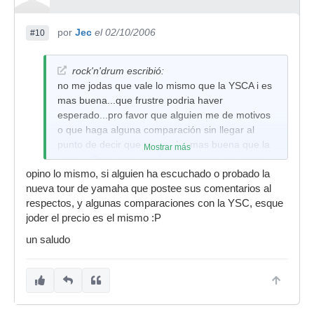
por
Jec
el 02/10/2006
#10
rock'n'drum escribió:
no me jodas que vale lo mismo que la YSCA i es
mas buena...que frustre podria haver
esperado...pro favor que alguien me de motivos
o que haga alguna comparación sin llegar al
punto de decir que es mucho mas buena que la
Mostrar más
ysca.....Pero vaya que bien contento que estoy
opino lo mismo, si alguien ha escuchado o probado la
con mi yamaha!
nueva tour de yamaha que postee sus comentarios al
salu2
respectos, y algunas comparaciones con la YSC, esque
joder el precio es el mismo :P
un saludo