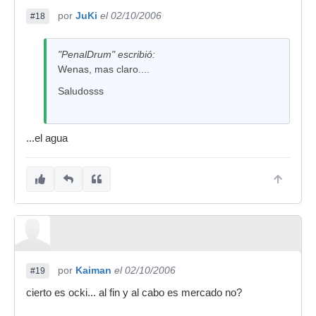
demasiado criterio, le resulta tranquilizador ver
por
JuKi
el 02/10/2006
#18
que es 100% Maple. Les debe de salir mejor
poner 100% arce dudoso antes que comerse la
cabeza y buscar una buena combinacion de
"PenalDrum" escribió:
maderas economicas que saquen buen sonido.
Wenas, mas claro....
El Maple tiene mejor aceptacion comercial,
Saludosss
independientemente del sonido final.
Yo creo...!
...el agua
Saludos!
por
Kaiman
el 02/10/2006
#19
cierto es ocki... al fin y al cabo es mercado no?