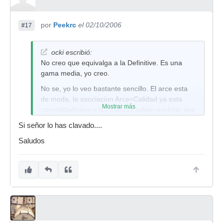
por
Peekrc
el 02/10/2006
#17
ocki escribió:
No creo que equivalga a la Definitive. Es una
gama media, yo creo.
No se, yo lo veo bastante sencillo. El arce esta
de moda, la asociacion Arce=Calidad ya esta
Mostrar más
consolidadisima y las marcas saben explotar esa
tendencia. Si la gente quiere arce, le vamos a
Si señor lo has clavado....
dar arce, a muy diferentes precios y calidades
Saludos
pero... ARCE.
Entonces una persona que sigue esa referencia
(arce=bueno), va a poder hacerse con un
producto asequible de gama media, y de la
madera colectivamente mas atractiva. Puede
sonar mejor o peor que la
Falkata/abedul/mahogany/tilo/etc... pero a la
gente, a la hora de comprar y si no tiene