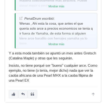
madera colectivamente mas atractiva. Puede
sonar mejor o peor que la
Mostrar más
Falkata/abedul/mahogany/tilo/etc... pero a la
gente, a la hora de comprar y si no tiene
PenalDrum escribió:
demasiado criterio, le resulta tranquilizador ver
Wenas , Ahi esta la cosa, que antes el que
que es 100% Maple. Les debe de salir mejor
queria solo arce a precios economicos se tenia q
poner 100% arce dudoso antes que comerse la
ir fuera de Yamaha, de esta forma si alguien
cabeza y buscar una buena combinacion de
kiere arce baratito con herrajes yamaha ya lo
maderas economicas que saquen buen sonido.
tiene.
Mostrar más
El Maple tiene mejor aceptacion comercial,
independientemente del sonido final.
Saludosss
Y a esta moda también se apuntó un mes antes Gretsch
(Catalina Maple) y otras que les seguirán.
Insisto, no tiene porqué ser "bueno" cualquier arce. Como
ejemplo, no tiene (o tenía, mejor dicho) nada que ver la
caoba africana de una Pearl MHX a la caoba filipina de
una Pearl EX