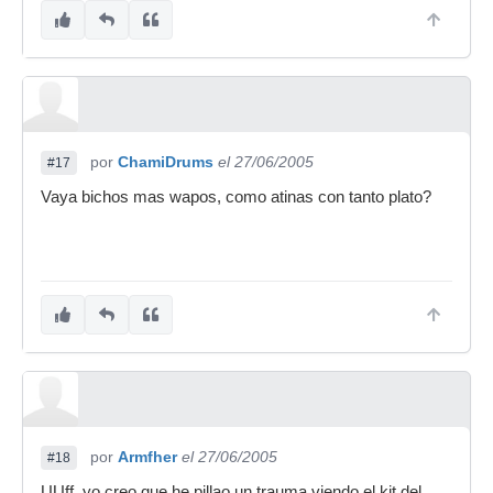
por
ChamiDrums
el 27/06/2005
#17
Vaya bichos mas wapos, como atinas con tanto plato?
por
Armfher
el 27/06/2005
#18
UUff, yo creo que he pillao un trauma viendo el kit del