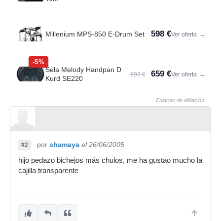
598 €
Millenium MPS-850 E-Drum Set
Ver oferta
→
-5%
Sela Melody Handpan D
659 €
697 €
Ver oferta
→
Kurd SE220
Enlaces de afiliación
por
shamaya
el 26/06/2005
#2
hijo pedazo bichejos más chulos, me ha gustao mucho la
cajilla transparente