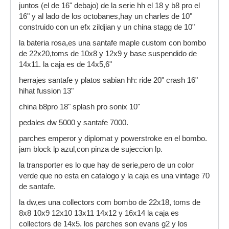
juntos (el de 16" debajo) de la serie hh el 18 y b8 pro el
16" y al lado de los octobanes,hay un charles de 10"
construido con un efx zildjian y un china stagg de 10"
la bateria rosa,es una santafe maple custom con bombo
de 22x20,toms de 10x8 y 12x9 y base suspendido de
14x11. la caja es de 14x5,6"
herrajes santafe y platos sabian hh: ride 20" crash 16"
hihat fussion 13"
china b8pro 18" splash pro sonix 10"
pedales dw 5000 y santafe 7000.
parches emperor y diplomat y powerstroke en el bombo.
jam block lp azul,con pinza de sujeccion lp.
la transporter es lo que hay de serie,pero de un color
verde que no esta en catalogo y la caja es una vintage 70
de santafe.
la dw,es una collectors com bombo de 22x18, toms de
8x8 10x9 12x10 13x11 14x12 y 16x14 la caja es
collectors de 14x5. los parches son evans g2 y los