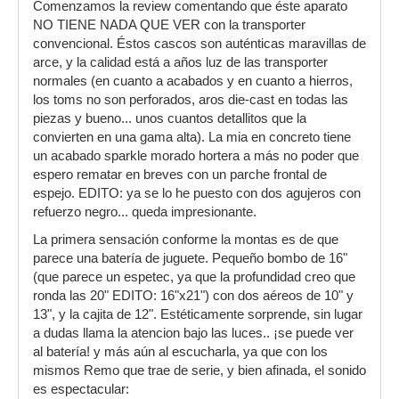
Comenzamos la review comentando que éste aparato
NO TIENE NADA QUE VER con la transporter
convencional. Éstos cascos son auténticas maravillas de
arce, y la calidad está a años luz de las transporter
normales (en cuanto a acabados y en cuanto a hierros,
los toms no son perforados, aros die-cast en todas las
piezas y bueno... unos cuantos detallitos que la
convierten en una gama alta). La mia en concreto tiene
un acabado sparkle morado hortera a más no poder que
espero rematar en breves con un parche frontal de
espejo. EDITO: ya se lo he puesto con dos agujeros con
refuerzo negro... queda impresionante.
La primera sensación conforme la montas es de que
parece una batería de juguete. Pequeño bombo de 16"
(que parece un espetec, ya que la profundidad creo que
ronda las 20" EDITO: 16"x21") con dos aéreos de 10" y
13", y la cajita de 12". Estéticamente sorprende, sin lugar
a dudas llama la atencion bajo las luces.. ¡se puede ver
al batería! y más aún al escucharla, ya que con los
mismos Remo que trae de serie, y bien afinada, el sonido
es espectacular: