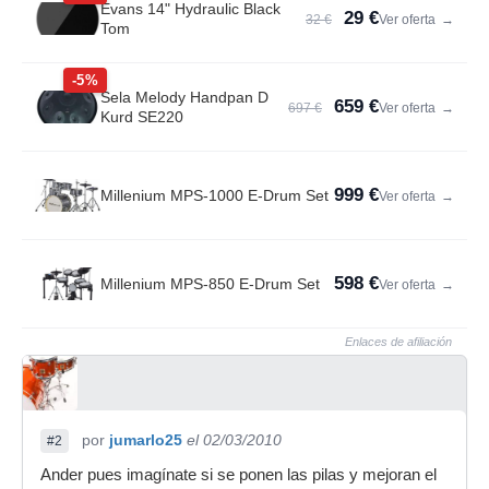
Evans 14" Hydraulic Black
29 €
32 €
Ver oferta
→
Tom
-5%
Sela Melody Handpan D
659 €
697 €
Ver oferta
→
Kurd SE220
999 €
Millenium MPS-1000 E-Drum Set
Ver oferta
→
598 €
Millenium MPS-850 E-Drum Set
Ver oferta
→
Enlaces de afiliación
por
jumarlo25
el 02/03/2010
#2
Ander pues imagínate si se ponen las pilas y mejoran el