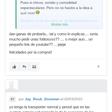
Pues si chicos, sonido y comodidad
espectaculares. Pero no os hacéis a la idea a
qué nivel
Al menos lo de los toms es de fácil solución (con
Mostrar más
otro sistema, o como he hecho yo, con un par de
hierros buenos), pero toca las narices que
dan ganas de probarla... tal y como lo explicas.... seria
alguien se deje 2000 y pico pavos en una batera
mucho pedir unas fotitossss?? .... o mejor aun... un
para que éstos detalles sean de tan ínfima
pequeño link de youtube?? ... jejeje
calidad. Vamos, es como comprarse un
felicidades por la compra!!
Mercedes y que las ventanillas sean de
manivela. Yo por suerte la saqué a buen precio,
pero me dolería haberla comprado nueva y ver
ésta chapuza.
por
Jay_Roub_Drummer
el 02/03/2010
#7
yo tengo la transporter normal y pensé que en las