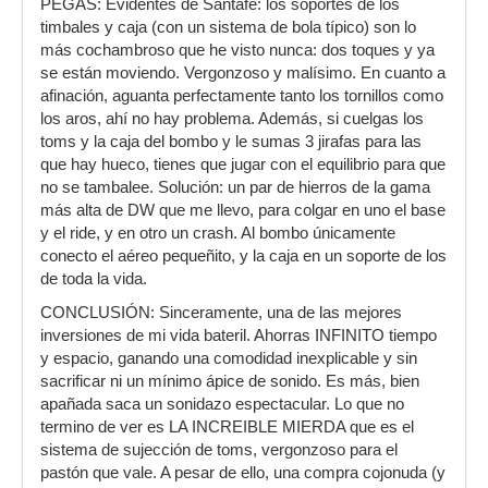
PEGAS: Evidentes de Santafe: los soportes de los
timbales y caja (con un sistema de bola típico) son lo
más cochambroso que he visto nunca: dos toques y ya
se están moviendo. Vergonzoso y malísimo. En cuanto a
afinación, aguanta perfectamente tanto los tornillos como
los aros, ahí no hay problema. Además, si cuelgas los
toms y la caja del bombo y le sumas 3 jirafas para las
que hay hueco, tienes que jugar con el equilibrio para que
no se tambalee. Solución: un par de hierros de la gama
más alta de DW que me llevo, para colgar en uno el base
y el ride, y en otro un crash. Al bombo únicamente
conecto el aéreo pequeñito, y la caja en un soporte de los
de toda la vida.
CONCLUSIÓN: Sinceramente, una de las mejores
inversiones de mi vida bateril. Ahorras INFINITO tiempo
y espacio, ganando una comodidad inexplicable y sin
sacrificar ni un mínimo ápice de sonido. Es más, bien
apañada saca un sonidazo espectacular. Lo que no
termino de ver es LA INCREIBLE MIERDA que es el
sistema de sujección de toms, vergonzoso para el
pastón que vale. A pesar de ello, una compra cojonuda (y