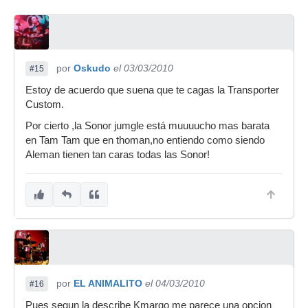
batera jinbao de un colega)
los timbales y la caja de la santafe estan en casa
con parches de malla en la batera q tngo pa
estudiar en casa.
por
Oskudo
el 03/03/2010
#15
resumen:
Estoy de acuerdo que suena que te cagas la Transporter
mi consejo es que ahorres un poco mas y te
Custom.
pilles una manu katche o algo superior.
Por cierto ,la Sonor jumgle está muuuucho mas barata
A mi me aconsejaron en su dia lo mismo que te
en Tam Tam que en thoman,no entiendo como siendo
estoy diciendo y no hice caso..
Aleman tienen tan caras todas las Sonor!
por
EL ANIMALITO
el 04/03/2010
#16
Pues segun la describe Kmargo me parece una opcion