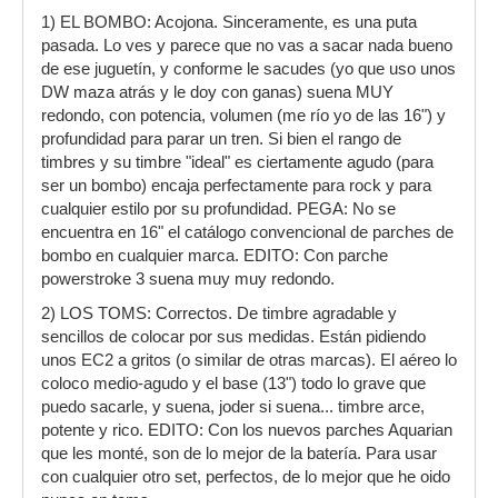
1) EL BOMBO: Acojona. Sinceramente, es una puta
pasada. Lo ves y parece que no vas a sacar nada bueno
de ese juguetín, y conforme le sacudes (yo que uso unos
DW maza atrás y le doy con ganas) suena MUY
redondo, con potencia, volumen (me río yo de las 16") y
profundidad para parar un tren. Si bien el rango de
timbres y su timbre "ideal" es ciertamente agudo (para
ser un bombo) encaja perfectamente para rock y para
cualquier estilo por su profundidad. PEGA: No se
encuentra en 16" el catálogo convencional de parches de
bombo en cualquier marca. EDITO: Con parche
powerstroke 3 suena muy muy redondo.
2) LOS TOMS: Correctos. De timbre agradable y
sencillos de colocar por sus medidas. Están pidiendo
unos EC2 a gritos (o similar de otras marcas). El aéreo lo
coloco medio-agudo y el base (13") todo lo grave que
puedo sacarle, y suena, joder si suena... timbre arce,
potente y rico. EDITO: Con los nuevos parches Aquarian
que les monté, son de lo mejor de la batería. Para usar
con cualquier otro set, perfectos, de lo mejor que he oido