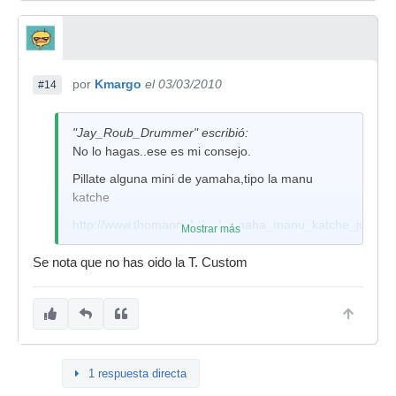
por
Kmargo
el 03/03/2010
#14
"Jay_Roub_Drummer" escribió:
No lo hagas..ese es mi consejo.
Pillate alguna mini de yamaha,tipo la manu
katche
http://www.thomann.de/es/yamaha_manu_katche_junior_
Mostrar más
es mejor q ahorres un poco mas y esperes y te
Se nota que no has oido la T. Custom
compres una que no sea la transporter.
Te lo dice alguien que se compró la transporter y
que solo usa el bombo pa tenerlo en el local
donde tengo una batera con restos de varias
bateras para estudiar.
1 respuesta directa
(bombo de la santafe,y timbales y caja de una