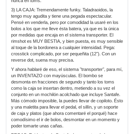
nunca en toms.
3) LA CAJA: Tremendamente funky. Taladraoidos, la
tengo muy agudita y tiene una pegada espectacular.
Pensé en venderla, pero por comodidad la usaré en los
bolos a los que me lleve ésta batera, ya que es la única
por medidas que encaja en el sistema transporter. El
rimshot es MUY BESTIA, y bien puesta, es muy sensible
al toque de la bordonera a cualquier intensidad. Pega:
crosstick complicado, por ser pequeñita (12"). Con un
reverse dot, suena muy precisa.
Y ahora hablaré de eso, el sistema "transporter", para mí,
un INVENTAZO con mayúsculas. El bombo se
desmonta en fracciones de segundo y tanto los toms
como la caja se insertan dentro, metiendo a su vez el
conjunto en un mochilón acolchado que incluye Santafe.
Más cómodo imposible, la puedes llevar de copiloto. Ésto
y una maletita para llevar el pedal, el sillín, y un soporte
de caja y platos (que ahora comentaré el porqué) hace
comodísimo el ir de bolos, desmontar en un momento y
poder tomarte unas cañas.