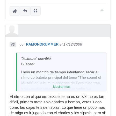
por
RAMONDRUMMER
el 17/12/2008
#3
"koimora" escribió:
Buenas:
Llevo un monton de tiempo intentando sacar el
ritmo de bateria principal del tema "The sound of
Muzak" del album In absentia de Porcupine tree,
Mostrar más
y no consigo sacarlo. no consigo meter los
bombos junto con el charles ni de coña, alguien
El ritmo con el que empieza el tema es un 7/8, no es tan
sabe como va este tema???
dificil, primero mete solo charles y bombo, veras luego
como las cajas te salen solas. Lo que tiene un poco mas
de miga es ir jugando con el charles y los slpash, pero si