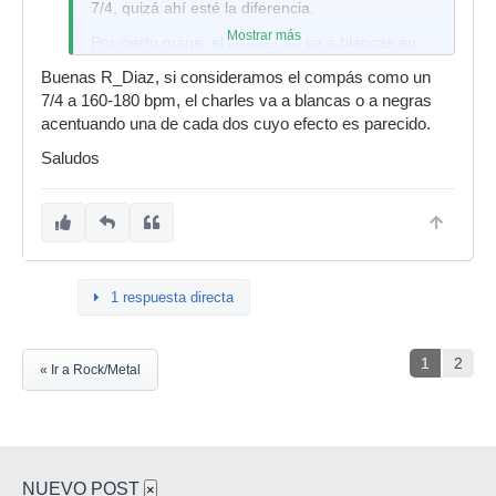
7/4, quizá ahí esté la diferencia.
Mostrar más
Por cierto mane, el charles no va a blancas en
un 7/4, va a corcheas, acentuando las negras...
Buenas R_Diaz, si consideramos el compás como un
7/4 a 160-180 bpm, el charles va a blancas o a negras
acentuando una de cada dos cuyo efecto es parecido.
Saludos
1 respuesta directa
1
2
« Ir a Rock/Metal
NUEVO POST
×