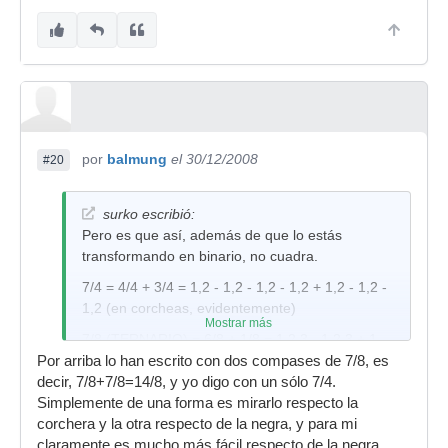
por
balmung
el 30/12/2008
#20
surko escribió:
Pero es que así, además de que lo estás
transformando en binario, no cuadra.
7/4 = 4/4 + 3/4 = 1,2 - 1,2 - 1,2 - 1,2 + 1,2 - 1,2 -
1,2 (en corcheas, evidentemente)
Mostrar más
7/8 (TERNARIO) = 6/8 + 1/8 = 1,2,3 - 1,2,3 + 1
Por arriba lo han escrito con dos compases de 7/8, es
Como ves, no coincide ni el modo de contar, ni el
decir, 7/8+7/8=14/8, y yo digo con un sólo 7/4.
número de notas, ni el tipo de compás, ni nada.
Simplemente de una forma es mirarlo respecto la
Por cierto, Roberto: es tal cual lo has escrito, sí
corchera y la otra respecto de la negra, y para mi
claramente es mucho más fácil respecto de la negra.
señor
!