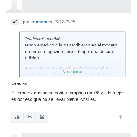
por
koimora
el 26/12/2008
#9
"malcolm" escribió:
tengo entedido q la transcribieron en el modern
drummer magazine pero o tengo idea de cual
edicion
igual si te contactas con gente en usa q ha
Mostrar más
colgado sus videos en el youtube tocando ese
tema, te lo pueden pasar
Gracias.
El tema es que no se contar tampoco un 7/8 y a lo mejor
es por eso que no se llevar bien el charles.