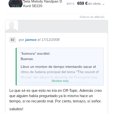
Sela Melody Handpan D
659 €
697 €
Ver oferta
→
Kurd SE220
Enlaces de afiliación
por
jaimoe
el 17/12/2008
#2
"koimora" escribió:
Buenas:
Llevo un monton de tiempo intentando sacar el
ritmo de bateria principal del tema "The sound of
Muzak" del album In absentia de Porcupine tree,
Mostrar más
y no consigo sacarlo. no consigo meter los
bombos junto con el charles ni de coña, alguien
Lo que sé es que esto no iría en Off-Topic. Además creo
sabe como va este tema???
que alguien había preguntado ya lo mismo hace un
tiempo, si no recuerdo mal. Por cierto, temazo, sí señor.
saludos!