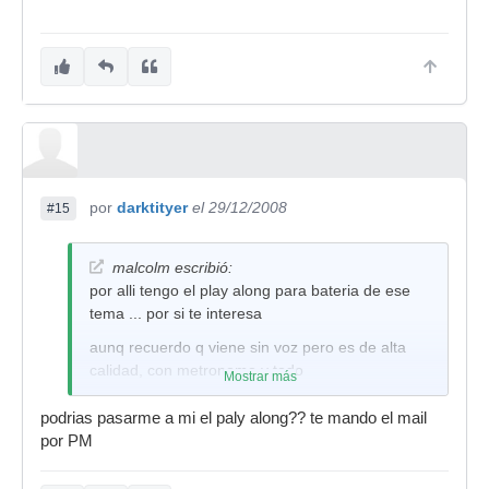
por
darktityer
el 29/12/2008
#15
malcolm escribió:
por alli tengo el play along para bateria de ese
tema ... por si te interesa
aunq recuerdo q viene sin voz pero es de alta
calidad, con metronomo y todo
Mostrar más
podrias pasarme a mi el paly along?? te mando el mail
por PM