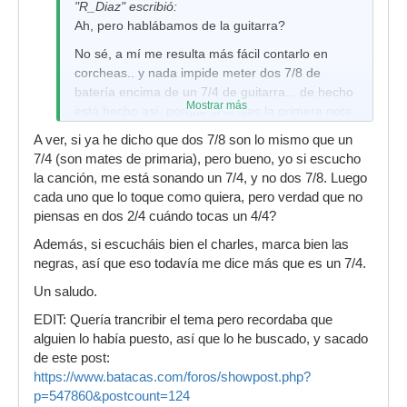
"R_Diaz" escribió:
Ah, pero hablábamos de la guitarra?
No sé, a mí me resulta más fácil contarlo en
corcheas.. y nada impide meter dos 7/8 de
batería encima de un 7/4 de guitarra... de hecho
Mostrar más
está hecho así, porque si te fijas la primera nota
del segundo 7/8 no va al mismo tiempo que la
A ver, si ya he dicho que dos 7/8 son lo mismo que un
guitarra...
7/4 (son mates de primaria), pero bueno, yo si escucho
la canción, me está sonando un 7/4, y no dos 7/8. Luego
cada uno que lo toque como quiera, pero verdad que no
piensas en dos 2/4 cuándo tocas un 4/4?
Además, si escucháis bien el charles, marca bien las
negras, así que eso todavía me dice más que es un 7/4.
Un saludo.
EDIT: Quería trancribir el tema pero recordaba que
alguien lo había puesto, así que lo he buscado, y sacado
de este post:
https://www.batacas.com/foros/showpost.php?
p=547860&postcount=124