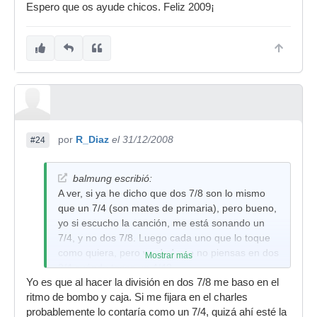
Espero que os ayude chicos. Feliz 2009¡
por
R_Diaz
el 31/12/2008
#24
balmung escribió:
A ver, si ya he dicho que dos 7/8 son lo mismo
que un 7/4 (son mates de primaria), pero bueno,
yo si escucho la canción, me está sonando un
7/4, y no dos 7/8. Luego cada uno que lo toque
como quiera, pero verdad que no piensas en dos
Mostrar más
2/4 cuándo tocas un 4/4?
Yo es que al hacer la división en dos 7/8 me baso en el
Además, si escucháis bien el charles, marca bien
ritmo de bombo y caja. Si me fijara en el charles
las negras, así que eso todavía me dice más que
probablemente lo contaría como un 7/4, quizá ahí esté la