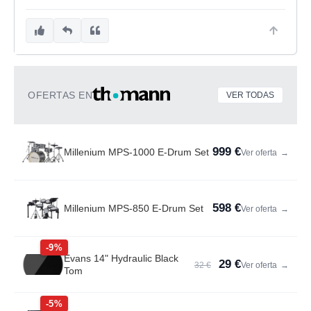
OFERTAS EN
VER TODAS
999 €
Millenium MPS-1000 E-Drum Set
Ver oferta
→
598 €
Millenium MPS-850 E-Drum Set
Ver oferta
→
-9%
Evans 14" Hydraulic Black
29 €
32 €
Ver oferta
→
Tom
-5%