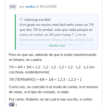
por
surko
el 30/12/2008
#18
balmung escribió:
A mi gusto es mucho más fácil verlo como un 7/4
que dos 7/8 la verdad, más que nada porqué es
como un contar un 4/4 pero hasta 7, y no te
tienes que comer la cabeza con las contras y tal.
Cuándo me lo saqué lo tocaba sólo con el
Mostrar más
charles a negras y me iba mucho mejor para
Pero es que así, además de que lo estás transformando
ubicarlo todo, luego con corcheras sin acentuar
en binario, no cuadra.
(todas iguales), y luego acentuando las que caen
a tierra.
7/4 = 4/4 + 3/4 = 1,2 - 1,2 - 1,2 - 1,2 + 1,2 - 1,2 - 1,2 (en
corcheas, evidentemente)
Si alguien necesita la trancripción en 7/4 para
verlo más claro que lo diga y la hago.
7/8 (TERNARIO) = 6/8 + 1/8 = 1,2,3 - 1,2,3 + 1
Un saludo.
Como ves, no coincide ni el modo de contar, ni el número
de notas, ni el tipo de compás, ni nada.
Por cierto, Roberto: es tal cual lo has escrito, sí señor
!