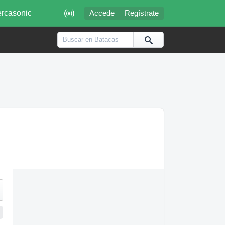

rcasonic
Accede
Regístrate