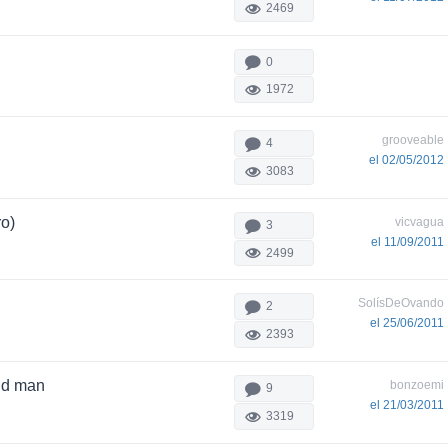
2469
0
1972
grooveable
4
el 02/05/2012
3083
ro)
vicvagua
3
el 11/09/2011
2499
SolísDeOvando
2
el 25/06/2011
2393
oid man
bonzoemi
9
el 21/03/2011
3319