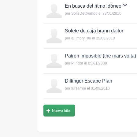
En busca del ritmo idóneo ^^
por
SolísDeOvando
el 23/01/2010
Solete de caja brann dailor
por
el_mory_90
el 25/08/2010
Patron imposible (the mars volta)
por
Plindor
el 05/01/2009
Dillinger Escape Plan
por
fursarnie
el 01/08/2010
Nuevo hilo