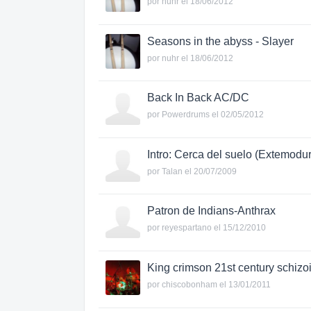
por
nuhr
el 18/06/2012
Seasons in the abyss - Slayer
por
nuhr
el 18/06/2012
Back In Back AC/DC
por
Powerdrums
el 02/05/2012
Intro: Cerca del suelo (Extemodu
por
Talan
el 20/07/2009
Patron de Indians-Anthrax
por
reyespartano
el 15/12/2010
King crimson 21st century schiz
por
chiscobonham
el 13/01/2011