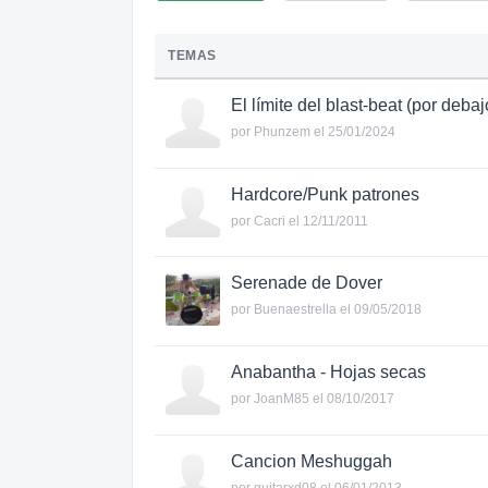
TEMAS
El límite del blast-beat (por debaj
por
Phunzem
el 25/01/2024
Hardcore/Punk patrones
por
Cacri
el 12/11/2011
Serenade de Dover
por
Buenaestrella
el 09/05/2018
Anabantha - Hojas secas
por
JoanM85
el 08/10/2017
Cancion Meshuggah
por
guitarxd08
el 06/01/2013