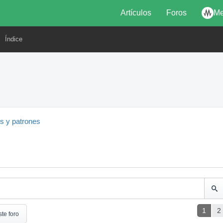
Artículos
Foros
Me
Índice
es y patrones
1
2
ste foro