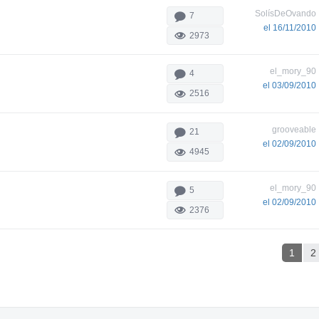
SolísDeOvando
7
el 16/11/2010
2973
el_mory_90
4
el 03/09/2010
2516
grooveable
21
el 02/09/2010
4945
el_mory_90
5
el 02/09/2010
2376
1
2