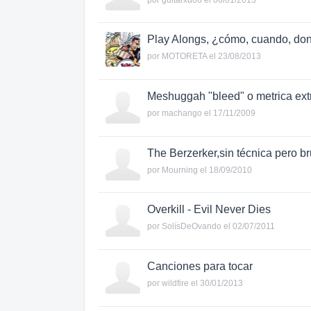
Play Alongs, ¿cómo, cuando, don
por
MOTORETA
el 23/08/2013
Meshuggah "bleed" o metrica ex
por
machango
el 17/11/2009
The Berzerker,sin técnica pero br
por
Mourning
el 18/09/2010
Overkill - Evil Never Dies
por
SolísDeOvando
el 02/07/2011
Canciones para tocar
por
wildfire
el 30/01/2013