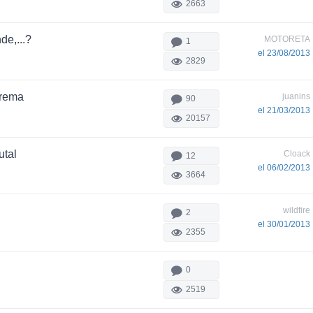
2663
de,...?
MOTORETA
1
el 23/08/2013
2829
trema
juanins
90
el 21/03/2013
20157
utal
Cloack
12
el 06/02/2013
3664
wildfire
2
el 30/01/2013
2355
0
2519