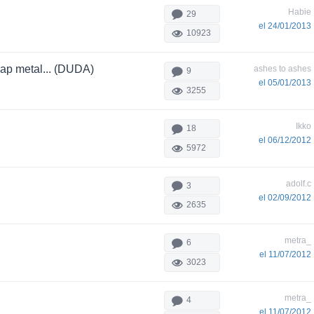
Habie
29
el 24/01/2013
10923
rap metal... (DUDA)
ashes to ashes
9
el 05/01/2013
3255
Ikko
18
el 06/12/2012
5972
adolf.c
3
el 02/09/2012
2635
metra_
6
el 11/07/2012
3023
metra_
4
el 11/07/2012