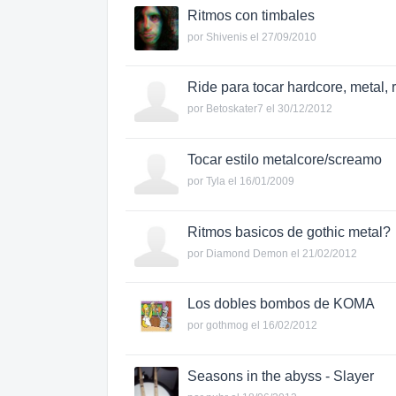
Ritmos con timbales
por
Shivenis
el 27/09/2010
Ride para tocar hardcore, metal, 
por
Betoskater7
el 30/12/2012
Tocar estilo metalcore/screamo
por
Tyla
el 16/01/2009
Ritmos basicos de gothic metal?
por
Diamond Demon
el 21/02/2012
Los dobles bombos de KOMA
por
gothmog
el 16/02/2012
Seasons in the abyss - Slayer