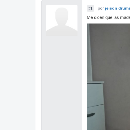
por
jeison drum
#1
Me dicen que las made