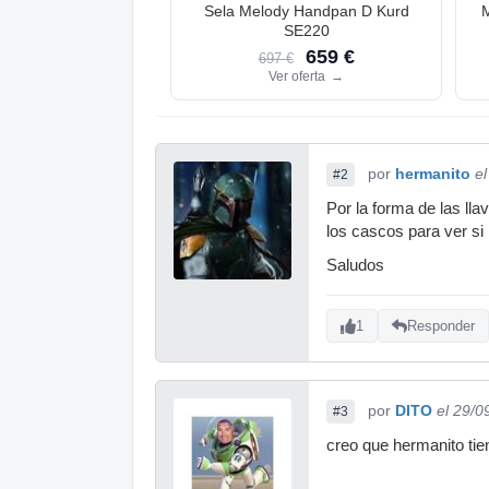
Sela Melody Handpan D Kurd
SE220
659 €
697 €
Ver oferta
→
por
hermanito
e
#2
Por la forma de las ll
los cascos para ver si
Saludos
1
Responder
por
DITO
el 29/0
#3
creo que hermanito tie