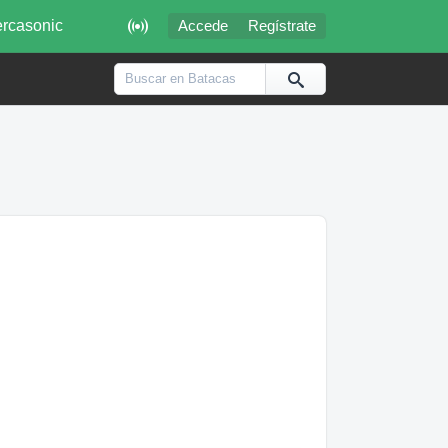

rcasonic
Accede
Regístrate