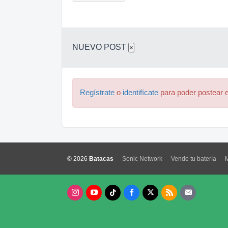
NUEVO POST
×
Regístrate
o
identifícate
para poder postear e
© 2026
Batacas
Sonic Network
Vende tu batería