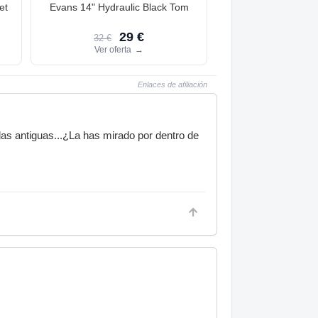
et
Evans 14" Hydraulic Black Tom
29 €
32 €
Ver oferta
→
Enlaces de afiliación
las antiguas...¿La has mirado por dentro de