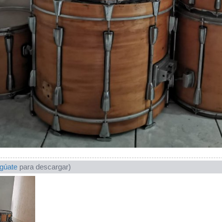
ogúate
para descargar)