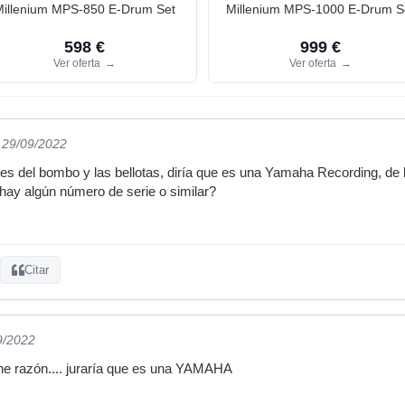
Millenium MPS-850 E-Drum Set
Millenium MPS-1000 E-Drum S
598 €
999 €
Ver oferta
→
Ver oferta
→
l 29/09/2022
aves del bombo y las bellotas, diría que es una Yamaha Recording, de 
 hay algún número de serie o similar?
Citar
9/2022
ne razón.... juraría que es una YAMAHA