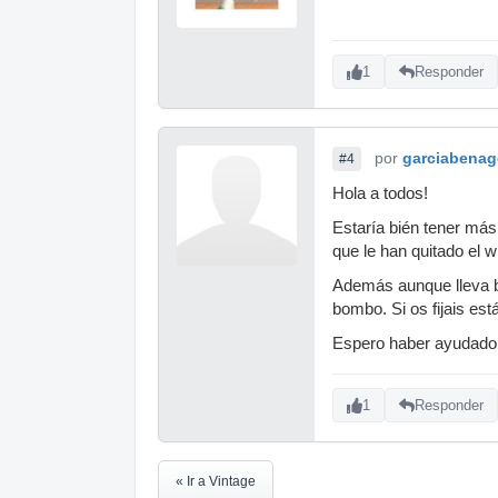
1
Responder
por
garciabenag
#4
Hola a todos!
Estaría bién tener más
que le han quitado el w
Además aunque lleva be
bombo. Si os fijais est
Espero haber ayudado
1
Responder
« Ir a Vintage