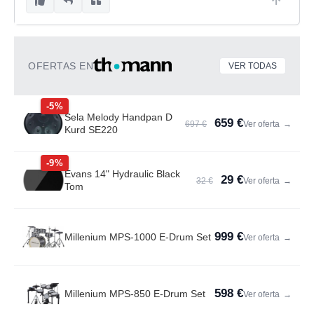
OFERTAS EN
VER TODAS
-5%
Sela Melody Handpan D
659 €
697 €
Ver oferta
→
Kurd SE220
-9%
Evans 14" Hydraulic Black
29 €
32 €
Ver oferta
→
Tom
999 €
Millenium MPS-1000 E-Drum Set
Ver oferta
→
598 €
Millenium MPS-850 E-Drum Set
Ver oferta
→