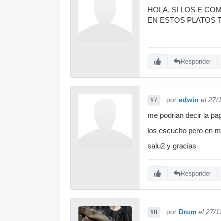
HOLA, SI LOS E CO
EN ESTOS PLATOS T
Responder
por
edwin
el 27/
#7
me podrian decir la pa
los escucho pero en m
salu2 y gracias
Responder
por
Drum
el 27/
#8