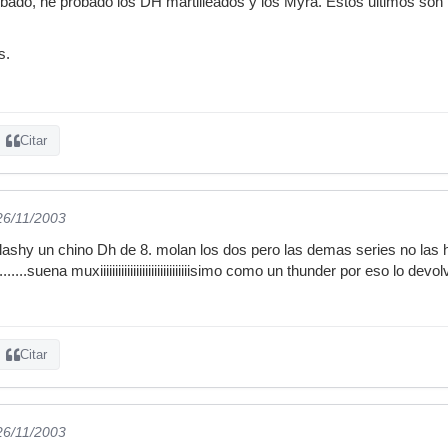
obado, he probado los DH martilleados y los Myra. Estos ultimos son
s.
Citar
26/11/2003
plashy un chino Dh de 8. molan los dos pero las demas series no la
..suena muxiiiiiiiiiiiiiiiiiiiiiiiiiiiiiisimo como un thunder por eso lo devolv
Citar
26/11/2003