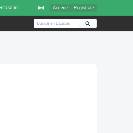

rcasonic
Accede
Regístrate