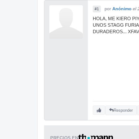
por
Anónimo
el 
#1
HOLA, ME KIERO P
UNOS STAGG FURIA
DURADEROS... XF
Responder
PRECIOS EN