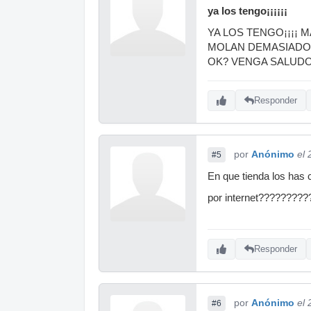
ya los tengo¡¡¡¡¡¡
YA LOS TENGO¡¡¡¡ 
MOLAN DEMASIADO¡
OK? VENGA SALUDO
Responder
por
Anónimo
el 
#5
En que tienda los ha
por internet????????
Responder
por
Anónimo
el 
#6