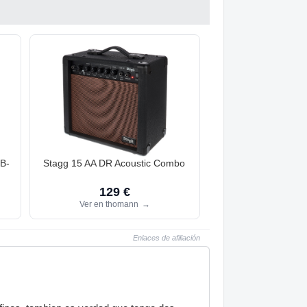
 B-
Stagg 15 AA DR Acoustic Combo
129 €
Ver en thomann
→
Enlaces de afiliación