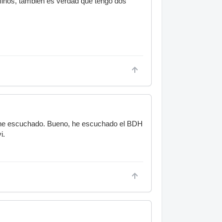
 finos, tambien es verdad que tengo dos
s he escuchado. Bueno, he escuchado el BDH
i.