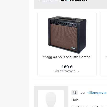
Stagg 40 AA R Acoustic Combo
169 €
Ver en thomann
→
por
millangarcia
#2
Hola!!