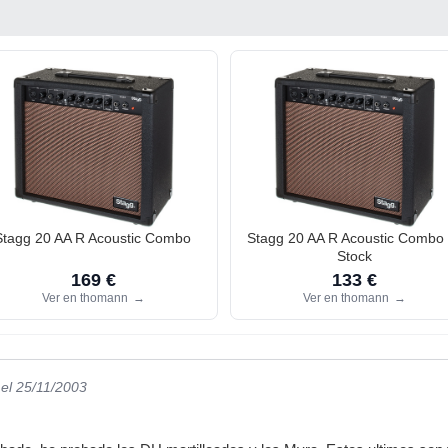
Stagg 20 AA R Acoustic Combo
Stagg 20 AA R Acoustic Combo
Stock
169 €
133 €
Ver en thomann
→
Ver en thomann
→
el 25/11/2003