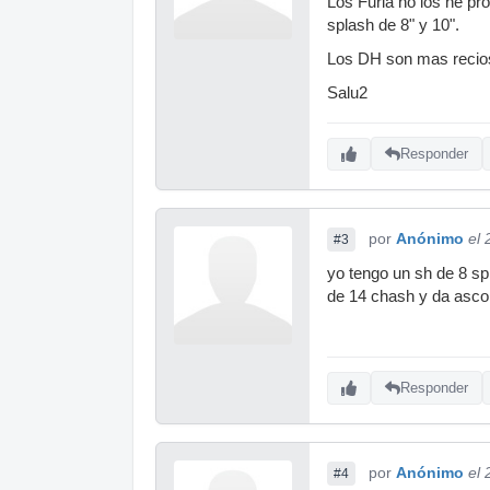
Los Furia no los he pr
splash de 8" y 10".
Los DH son mas recio
Salu2
Responder
por
Anónimo
el 
#3
yo tengo un sh de 8 s
de 14 chash y da asco.....
Responder
por
Anónimo
el 
#4