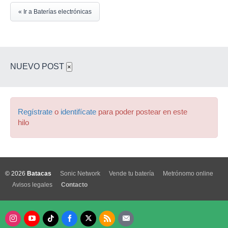
« Ir a Baterías electrónicas
NUEVO POST
×
Regístrate
o
identifícate
para poder postear en este
hilo
© 2026
Batacas
Sonic Network
Vende tu batería
Metrónomo online
Avisos legales
Contacto