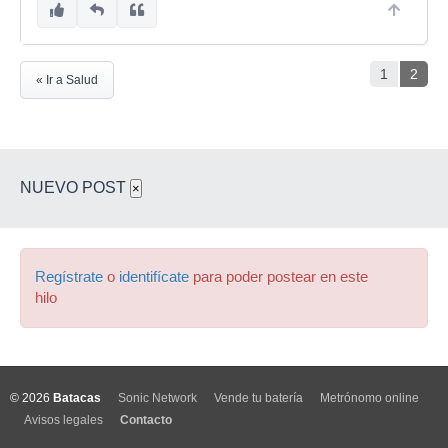
1
2
« Ir a Salud
NUEVO POST
×
Regístrate
o
identifícate
para poder postear en este
hilo
© 2026
Batacas
Sonic Network
Vende tu batería
Metrónomo online
Avisos legales
Contacto