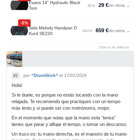
Evans 14" Hydraulic Black
29 €
32 €
Ver oferta
→
Tom
-5%
Sela Melody Handpan D
659 €
697 €
Ver oferta
→
Kurd SE220
Enlaces de afiliación
por
^DrumStick^
el 17/01/2024
#2
Hola!
Si te duele, es porque no estás tocando con la mano
relajada. Te recomiendo que practiques con un tempo
más lento y si puede ser con metrónomo, mejor.
En el momento que notas que la mano esta "tensa"
tienes que parar y aflojar el tempo, o tomar un descanso.
Un truco es: tu mano derecha, es el maestro de tu mano