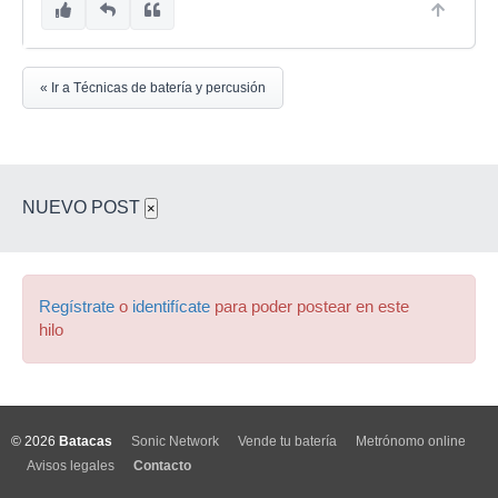
« Ir a Técnicas de batería y percusión
NUEVO POST
×
Regístrate
o
identifícate
para poder postear en este
hilo
© 2026
Batacas
Sonic Network
Vende tu batería
Metrónomo online
Avisos legales
Contacto