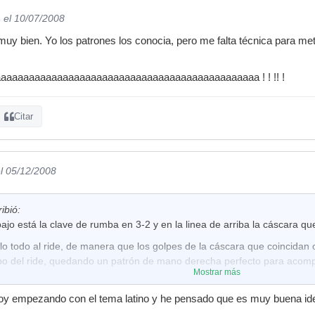
s
el 10/07/2008
muy bien. Yo los patrones los conocia, pero me falta técnica para me
iaaaaaaaaaaaaaaaaaaaaaaaaaaaaaaaaaaaaaaaaaaaaaaa ! ! !! !
Citar
l 05/12/2008
ribió:
bajo está la clave de rumba en 3-2 y en la linea de arriba la cáscara q
rlo todo al ride, de manera que los golpes de la cáscara que coincidan
rpo del ride, quedando un patrón de mano derecha perfecto para acompa
Mostrar más
estoy empezando con el tema latino y he pensado que es muy buena ide