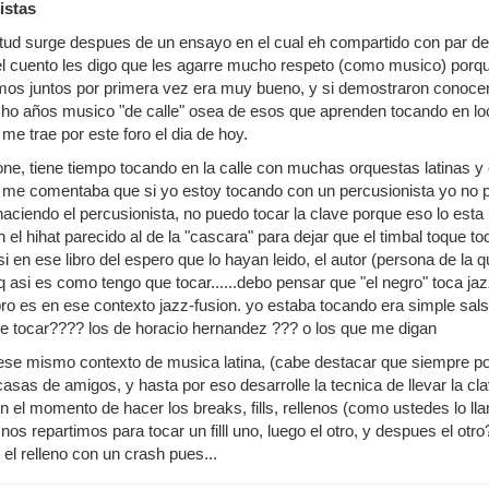
istas
etud surge despues de un ensayo en el cual eh compartido con par de
el cuento les digo que les agarre mucho respeto (como musico) porq
os juntos por primera vez era muy bueno, y si demostraron conocer
ho años musico "de calle" osea de esos que aprenden tocando en loc
me trae por este foro el dia de hoy.
ne, tiene tiempo tocando en la calle con muchas orquestas latinas y 
 me comentaba que si yo estoy tocando con un percusionista yo no pue
aciendo el percusionista, no puedo tocar la clave porque eso lo esta 
 el hihat parecido al de la "cascara" para dejar que el timbal toque t
si en ese libro del espero que lo hayan leido, el autor (persona de la
 asi es como tengo que tocar......debo pensar que "el negro" toca jaz
bro es en ese contexto jazz-fusion. yo estaba tocando era simple sals
de tocar???? los de horacio hernandez ??? o los que me digan
 ese mismo contexto de musica latina, (cabe destacar que siempre por
casas de amigos, y hasta por eso desarrolle la tecnica de llevar la cla
 en el momento de hacer los breaks, fills, rellenos (como ustedes lo ll
nos repartimos para tocar un filll uno, luego el otro, y despues el o
el relleno con un crash pues...