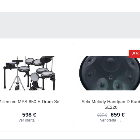
-5%
Millenium MPS-850 E-Drum Set
Sela Melody Handpan D Kur
SE220
598 €
659 €
697 €
Ver oferta
→
Ver oferta
→