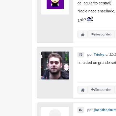
del agujerito central).
Nadie nace enseñado, a
¿ok?
Responder
por
Tricky
el 11/
#6
es usted un grande señ
Responder
por
jhonthedru
#7