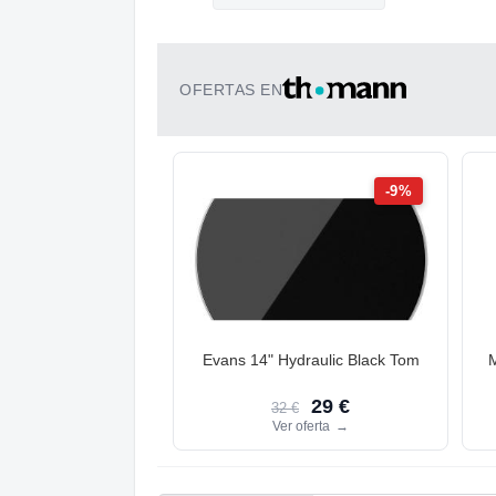
OFERTAS EN
-9%
Evans 14" Hydraulic Black Tom
29 €
32 €
Ver oferta
→