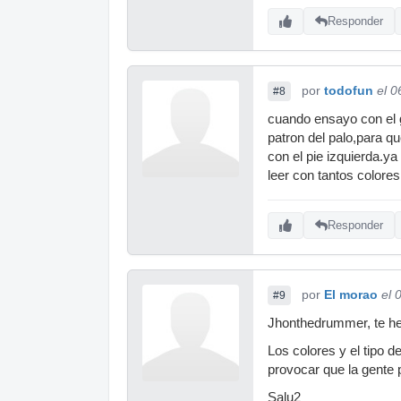
Responder
por
todofun
el 0
#8
cuando ensayo con el 
patron del palo,para q
con el pie izquierda.y
leer con tantos colores
Responder
por
El morao
el 
#9
Jhonthedrummer, te he 
Los colores y el tipo 
provocar que la gente 
Salu2