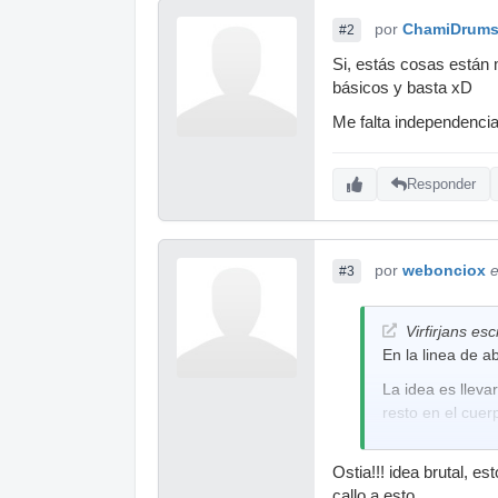
por
ChamiDrum
#2
Si, estás cosas están 
básicos y basta xD
Me falta independenc
Responder
por
webonciox
e
#3
Virfirjans esc
En la linea de a
La idea es lleva
resto en el cue
Ostia!!! idea brutal, 
callo a esto.