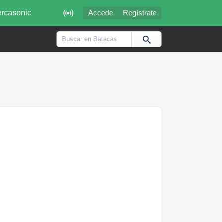

rcasonic
Accede
Regístrate