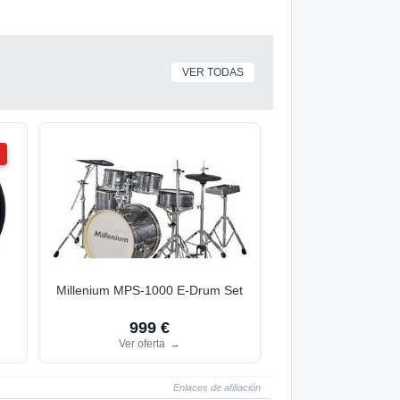
VER TODAS
d
Millenium MPS-1000 E-Drum Set
999 €
Ver oferta
→
Enlaces de afiliación