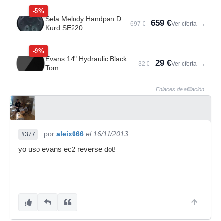
-5%
Sela Melody Handpan D
659 €
697 €
Ver oferta
→
Kurd SE220
-9%
Evans 14" Hydraulic Black
29 €
32 €
Ver oferta
→
Tom
Enlaces de afiliación
por
aleix666
el 16/11/2013
#377
yo uso evans ec2 reverse dot!