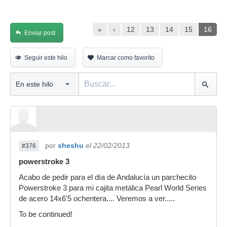
«
‹
12
13
14
15
16
Enviar post
Seguir este hilo
Marcar como favorito
por
sheshu
el 22/02/2013
#376
powerstroke 3
Acabo de pedir para el día de Andalucía un parchecito
Powerstroke 3 para mi cajita metálica Pearl World Series
de acero 14x6'5 ochentera.... Veremos a ver.....
To be continued!