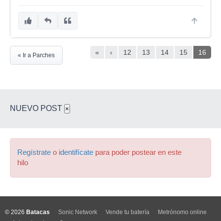
«
‹
12
13
14
15
16
« Ir a Parches
NUEVO POST
×
Regístrate
o
identifícate
para poder postear en este
hilo
© 2026
Batacas
Sonic Network
Vende tu batería
Metrónomo online