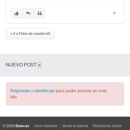
« Ir a Fotos de nuestro kit
NUEVO POST
×
Regístrate
o
identifícate
para poder postear en este
hilo
© 2026
Batacas
Sonic Network
Vende tu batería
Metrónomo online