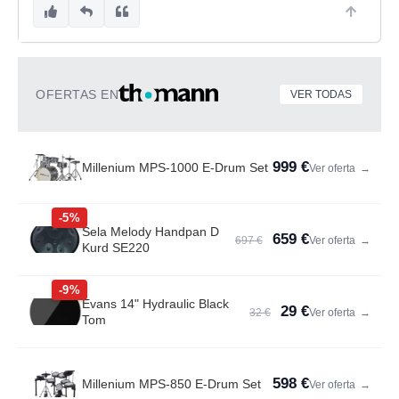
OFERTAS EN
VER TODAS
999 €
Millenium MPS-1000 E-Drum Set
Ver oferta
→
-5%
Sela Melody Handpan D
659 €
697 €
Ver oferta
→
Kurd SE220
-9%
Evans 14" Hydraulic Black
29 €
32 €
Ver oferta
→
Tom
598 €
Millenium MPS-850 E-Drum Set
Ver oferta
→