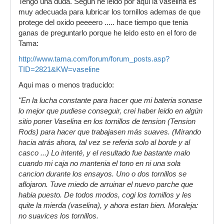
Tengo una duda. Segun he leido por aqui la vaselina es
muy adecuada para lubricar los tornillos ademas de que
protege del oxido peeeero ..... hace tiempo que tenia
ganas de preguntarlo porque he leido esto en el foro de
Tama:
http://www.tama.com/forum/forum_posts.asp?
TID=2821&KW=vaseline
Aqui mas o menos traducido:
"En la lucha constante para hacer que mi bateria sonase
lo mejor que pudiese conseguir, crei haber leido en algún
sitio poner Vaselina en los tornillos de tension (Tension
Rods) para hacer que trabajasen más suaves. (Mirando
hacia atrás ahora, tal vez se referia solo al borde y al
casco ...) Lo intenté, y el resultado fue bastante malo
cuando mi caja no mantenia el tono en ni una sola
cancion durante los ensayos. Uno o dos tornillos se
aflojaron. Tuve miedo de arruinar el nuevo parche que
habia puesto. De todos modos, cogi los tornillos y les
quite la mierda (vaselina), y ahora estan bien. Moraleja:
no suavices los tornillos.