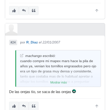
por
R_Diaz
el 22/01/2007
#24
machango escribió:
cuando compre mi mapex mars hace la pila de
años ya, venian los tornillos engrasados pero ojo
era un tipo de grasa muy densa y consistente,
tanto que costaba mas de lo habitual apretar o
aflojar los tornillos. corri a bosco a preguntar
Mostrar más
porque los tornillos iban tan duros, tampoco era
De las orejas tío, se saca de las orejas
exageradamente, pero se notaba que costaba
mas de lo normal, me dijeron que era una grasa
especial que protegia contra el oxido, y dada su
sensidad impedia que los tornillos de