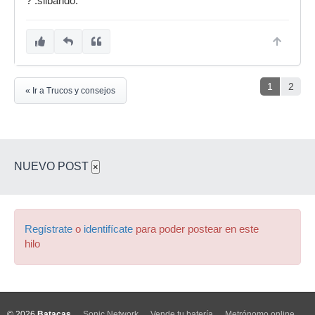
? :silbando:
1
2
« Ir a Trucos y consejos
NUEVO POST
×
Regístrate
o
identifícate
para poder postear en este
hilo
© 2026
Batacas
Sonic Network
Vende tu batería
Metrónomo online