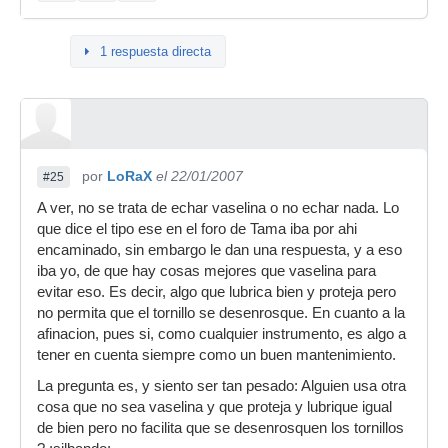
desaflojaran por el efecto lubrificante, y por
consiguiente que se desafinara, en realidad se
desafinaba muy raramente.
1 respuesta directa
lo que no se es como se llama esa grasa ni
donde conseguirla, era de un tono marroncillo.
aprovecho para decir que hecho de menos a mi
mapex, que maja era.
por
LoRaX
el 22/01/2007
#25
A ver, no se trata de echar vaselina o no echar nada. Lo
que dice el tipo ese en el foro de Tama iba por ahi
encaminado, sin embargo le dan una respuesta, y a eso
iba yo, de que hay cosas mejores que vaselina para
evitar eso. Es decir, algo que lubrica bien y proteja pero
no permita que el tornillo se desenrosque. En cuanto a la
afinacion, pues si, como cualquier instrumento, es algo a
tener en cuenta siempre como un buen mantenimiento.
La pregunta es, y siento ser tan pesado: Alguien usa otra
cosa que no sea vaselina y que proteja y lubrique igual
de bien pero no facilita que se desenrosquen los tornillos