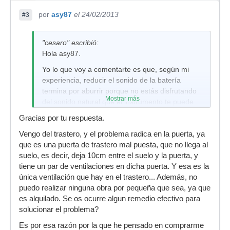
por
asy87
el 24/02/2013
#3
"cesaro" escribió:
Hola asy87.
Yo lo que voy a comentarte es que, según mi
experiencia, reducir el sonido de la batería
termina por aburrir porque no estás disfrutando
Mostrar más
del sonido natural que el instrumento te puede
dar. Es como si te compras lo más barato
Gracias por tu respuesta.
(platos, parches, por ejemplo), lo más seguro es
Vengo del trastero, y el problema radica en la puerta, ya
que al poco tiempo termines por odiar esos
que es una puerta de trastero mal puesta, que no llega al
sonidos y buscarás algo mejor.
suelo, es decir, deja 10cm entre el suelo y la puerta, y
En la medida de lo posible te animaría a aislar el
tiene un par de ventilaciones en dicha puerta. Y esa es la
sonido en el trastero mismo... suerte!
única ventilación que hay en el trastero... Además, no
puedo realizar ninguna obra por pequeña que sea, ya que
es alquilado. Se os ocurre algun remedio efectivo para
solucionar el problema?
Es por esa razón por la que he pensado en comprarme