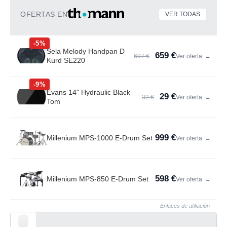
OFERTAS EN
VER TODAS
-5%
Sela Melody Handpan D
659 €
697 €
Ver oferta
→
Kurd SE220
-9%
Evans 14" Hydraulic Black
29 €
32 €
Ver oferta
→
Tom
999 €
Millenium MPS-1000 E-Drum Set
Ver oferta
→
598 €
Millenium MPS-850 E-Drum Set
Ver oferta
→
Enlaces de afiliación