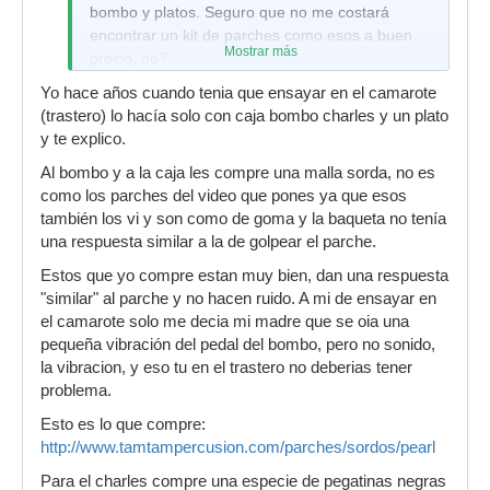
bombo y platos. Seguro que no me costará
cerca será para tí... como veo que eres de
encontrar un kit de parches como esos a buen
Barcelona, pues eso...
Mostrar más
precio, no?
Bueno, suerte!!
Yo hace años cuando tenia que ensayar en el camarote
(trastero) lo hacía solo con caja bombo charles y un plato
y te explico.
Al bombo y a la caja les compre una malla sorda, no es
como los parches del video que pones ya que esos
también los vi y son como de goma y la baqueta no tenía
una respuesta similar a la de golpear el parche.
Estos que yo compre estan muy bien, dan una respuesta
"similar" al parche y no hacen ruido. A mi de ensayar en
el camarote solo me decia mi madre que se oia una
pequeña vibración del pedal del bombo, pero no sonido,
la vibracion, y eso tu en el trastero no deberias tener
problema.
Esto es lo que compre:
http://www.tamtampercusion.com/parches/sordos/pearl
Para el charles compre una especie de pegatinas negras