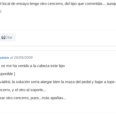
 local de ensayo tengo otro cencerro, del tipo que comentáis... aunque
!
Citar
usion
el 26/05/2009
o se me ha venido a la cabeza este tipo
ponible ]
ldrá; la solución sería alargar bien la maza del pedal y bajar a tope e
cerro, y el otro al soporte...
usar otro cencerro, pues...más apañao...