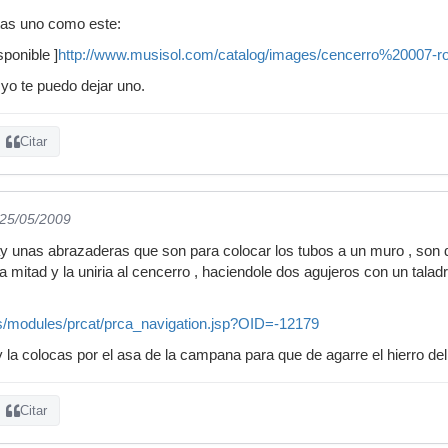
tas uno como este:
ponible ]
http://www.musisol.com/catalog/images/cencerro%20007-ro
yo te puedo dejar uno.
Citar
 25/05/2009
ay unas abrazaderas que son para colocar los tubos a un muro , son 
na mitad y la uniria al cencerro , haciendole dos agujeros con un talad
les/modules/prcat/prca_navigation.jsp?OID=-12179
 y la colocas por el asa de la campana para que de agarre el hierro de
Citar