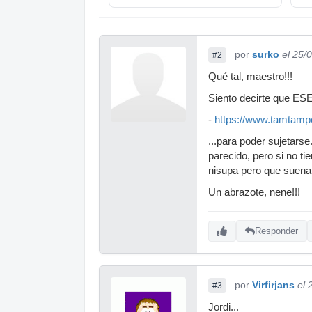
por
surko
el 25/
#2
Qué tal, maestro!!!
Siento decirte que ESE
-
https://www.tamtam
...para poder sujetarse
parecido, pero si no ti
nisupa pero que suena 
Un abrazote, nene!!!
Responder
por
Virfirjans
el 
#3
Jordi...