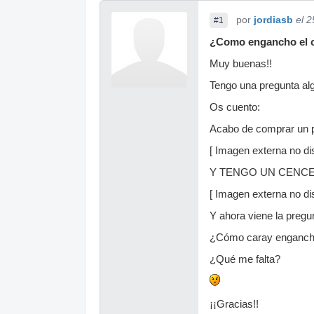
por
jordiasb
el 
#1
¿Como engancho el c
Muy buenas!!
Tengo una pregunta alg
Os cuento:
Acabo de comprar un
[ Imagen externa no dis
Y TENGO UN CENC
[ Imagen externa no dis
Y ahora viene la pregun
¿Cómo caray engancho
¿Qué me falta?
¡¡Gracias!!