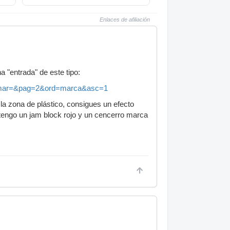
Enlaces de afiliación
 "entrada" de este tipo:
5&mar=&pag=2&ord=marca&asc=1
 la zona de plástico, consigues un efecto
 Yo tengo un jam block rojo y un cencerro marca