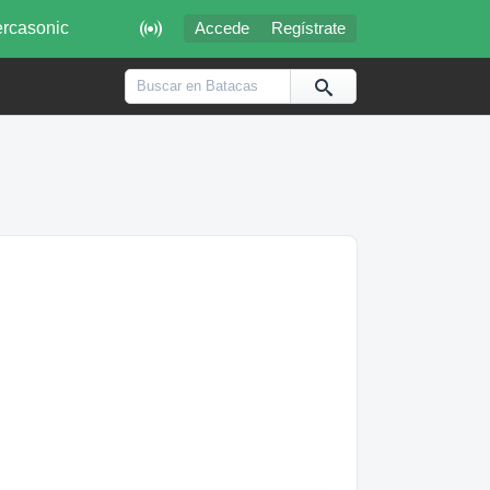

rcasonic
Accede
Regístrate