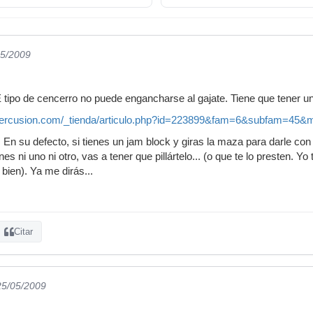
05/2009
 tipo de cencerro no puede engancharse al gajate. Tiene que tener una
percusion.com/_tienda/articulo.php?id=223899&fam=6&subfam=4
. En su defecto, si tienes un jam block y giras la maza para darle con
enes ni uno ni otro, vas a tener que pillártelo... (o que te lo presten.
bien). Ya me dirás...
Citar
25/05/2009