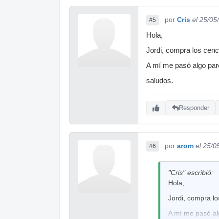
por
Cris
el 25/05
#5
Hola,
Jordi, compra los cenc
A mí me pasó algo par
saludos.
Responder
por
arom
el 25/0
#6
"Cris" escribió:
Hola,
Jordi, compra lo
A mí me pasó al