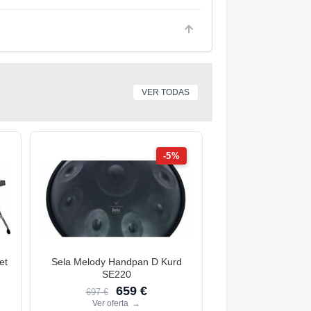
VER TODAS
-5%
et
Sela Melody Handpan D Kurd
SE220
659 €
697 €
Ver oferta
→