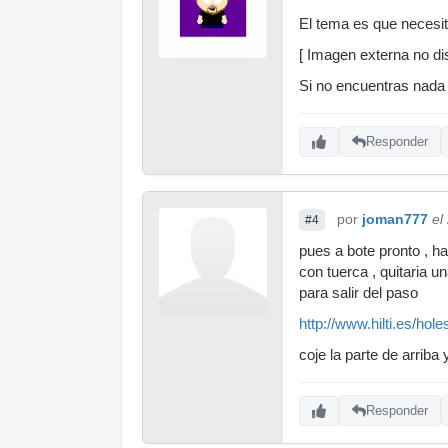
El tema es que necesi
[ Imagen externa no dis
Si no encuentras nada 
Responder
por
joman777
el
#4
pues a bote pronto , h
con tuerca , quitaria u
para salir del paso
http://www.hilti.es/ho
coje la parte de arriba
Responder