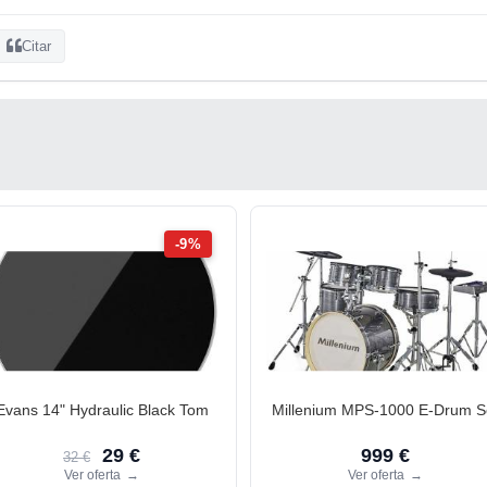
Citar
-9%
Evans 14" Hydraulic Black Tom
Millenium MPS-1000 E-Drum S
29 €
999 €
32 €
Ver oferta
→
Ver oferta
→