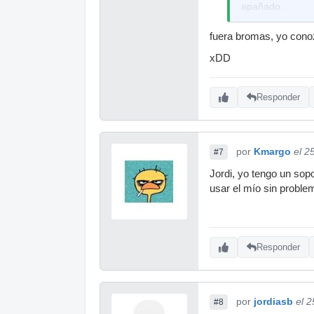
apañado.
saludos.
fuera bromas, yo conoz
xDD
Responder
por
Kmargo
el 2
#7
Jordi, yo tengo un sopo
usar el mío sin problem
Responder
por
jordiasb
el 
#8