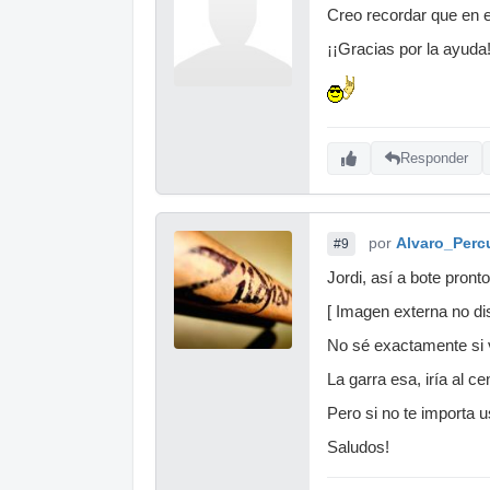
Creo recordar que en el
¡¡Gracias por la ayuda!
Responder
por
Alvaro_Perc
#9
Jordi, así a bote pront
[ Imagen externa no dis
No sé exactamente si va
La garra esa, iría al cen
Pero si no te importa 
Saludos!