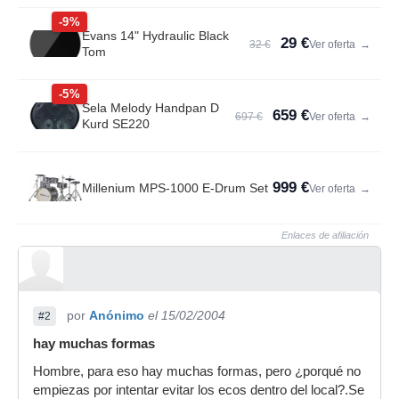
-9%
Evans 14" Hydraulic Black
29 €
32 €
Ver oferta
→
Tom
-5%
Sela Melody Handpan D
659 €
697 €
Ver oferta
→
Kurd SE220
999 €
Millenium MPS-1000 E-Drum Set
Ver oferta
→
Enlaces de afiliación
por
Anónimo
el 15/02/2004
#2
hay muchas formas
Hombre, para eso hay muchas formas, pero ¿porqué no
empiezas por intentar evitar los ecos dentro del local?.Se