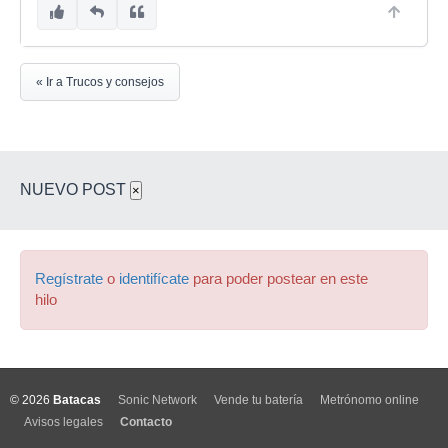
« Ir a Trucos y consejos
NUEVO POST
×
Regístrate
o
identifícate
para poder postear en este
hilo
© 2026
Batacas
Sonic Network
Vende tu batería
Metrónomo online
Avisos legales
Contacto