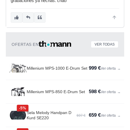
grabaciones ya hechas. chao
OFERTAS EN
VER TODAS
999 €
Millenium MPS-1000 E-Drum Set
Ver oferta
→
598 €
Millenium MPS-850 E-Drum Set
Ver oferta
→
-5%
Sela Melody Handpan D
659 €
697 €
Ver oferta
→
Kurd SE220