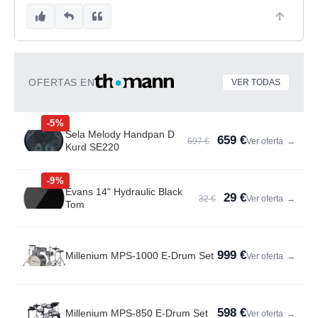
OFERTAS EN
VER TODAS
-5%
Sela Melody Handpan D
659 €
697 €
Ver oferta
→
Kurd SE220
-9%
Evans 14" Hydraulic Black
29 €
32 €
Ver oferta
→
Tom
999 €
Millenium MPS-1000 E-Drum Set
Ver oferta
→
598 €
Millenium MPS-850 E-Drum Set
Ver oferta
→