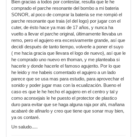
Bien gracias a todos por contestar, resulta que le he
comprado el parche resonante del bombo a mi bateria
SONOR, al poco de comprar la bateria se me rompió el
parche resonante que traia (el del logo) por jugar con el
cuter, de ésto hace ya mas de 17 años, y nunca ha
vuelto a llevar el parche original, últimamente llevaba un
remo, pero el agujero era excesivamente grande, así que
decidí después de tanto tiempo, volverle a poner el suyo
( me hacia gracia que llevara el logo de nuevo), así que le
he comprado uno nuevo en thoman, y me planteaba si
hacerle y donde hacerle el famoso agujerito. Por lo que
he leido y me habeis comentado el agujero a un lado
parece que se usa mas para estudio, para aprovechar el
sonido y poder jugar mas con la ecualización. Bueno el
caso es que le he hecho el agujero en el centro y tal y
como aconsejais le he puesto el protector de plastico
duro para evitar que se haga alguna raja por ahi, mañana
acabaré de afinarlo y creo que tiene que sonar muy bien,
ya os contaré.
Un saludo.....