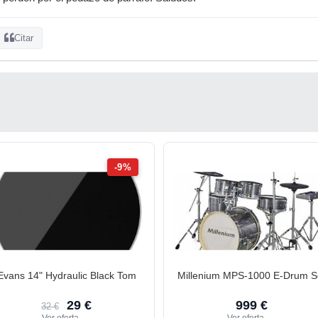
Citar
-9%
Evans 14" Hydraulic Black Tom
Millenium MPS-1000 E-Drum S
29 €
999 €
32 €
Ver oferta
→
Ver oferta
→