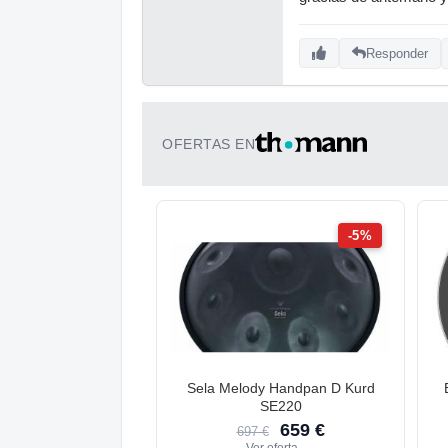
Responder
OFERTAS EN
-5%
Sela Melody Handpan D Kurd
SE220
659 €
697 €
Ver oferta
→