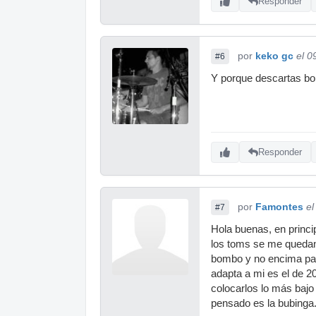
Responder
por
keko gc
el 0
#6
Y porque descartas b
Responder
por
Famontes
el
#7
Hola buenas, en princi
los toms se me quedan 
bombo y no encima par
adapta a mi es el de 2
colocarlos lo más bajo
pensado es la bubinga