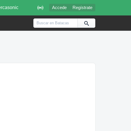

rcasonic
Accede
Regístrate