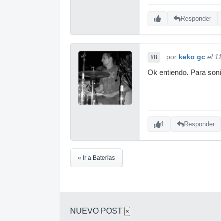
Responder
por
keko gc
el 1
#8
Ok entiendo. Para soni
1
Responder
« Ir a Baterías
NUEVO POST
×