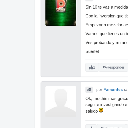
Sin 10 te vas a medida
Con la inversion que t
Empezar a mezclar ac
Vamos que tienes un bue
Ves probando y mirand
Suerte!
1
Responder
por
Famontes
el
#5
Ok, muchísimas gracias
seguiré investigando e
saludo