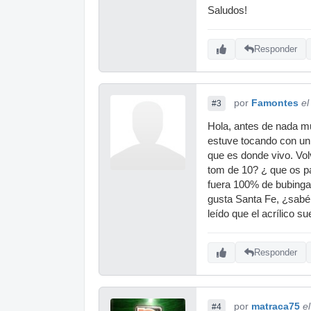
Saludos!
Responder
por
Famontes
el
#3
Hola, antes de nada m
estuve tocando con un
que es donde vivo. Volv
tom de 10? ¿ que os p
fuera 100% de bubinga
gusta Santa Fe, ¿sabéi
leído que el acrílico
Responder
por
matraca75
e
#4