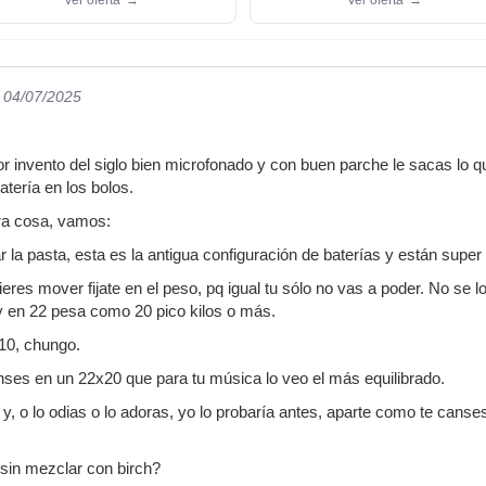
l 04/07/2025
r invento del siglo bien microfonado y con buen parche le sacas lo 
atería en los bolos.
tra cosa, vamos:
r la pasta, esta es la antigua configuración de baterías y están super
ieres mover fijate en el peso, pq igual tu sólo no vas a poder. No se l
y en 22 pesa como 20 pico kilos o más.
 10, chungo.
ses en un 22x20 que para tu música lo veo el más equilibrado.
o y, o lo odias o lo adoras, yo lo probaría antes, aparte como te can
sin mezclar con birch?