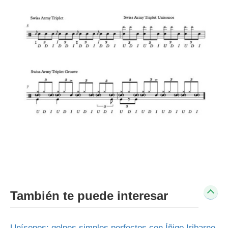
También te puede interesar
Unísonos: golpes simples perfectos con Íñigo Iribarne