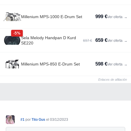
999 €
Millenium MPS-1000 E-Drum Set
Ver oferta
→
-5%
Sela Melody Handpan D Kurd
659 €
697 €
Ver oferta
→
SE220
598 €
Millenium MPS-850 E-Drum Set
Ver oferta
→
Enlaces de afiliación
#1
por
Tito Gus
el 03/12/2023