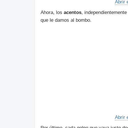
Abrir 
Ahora, los
acentos
, independientemente
que le damos al bombo.
Abrir 
Por último, cada golpe que vaya justo d