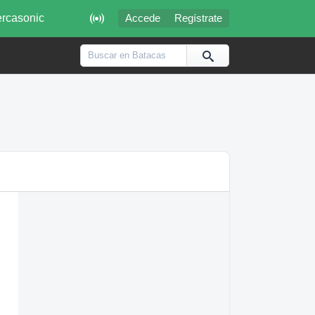

rcasonic
Accede
Regístrate