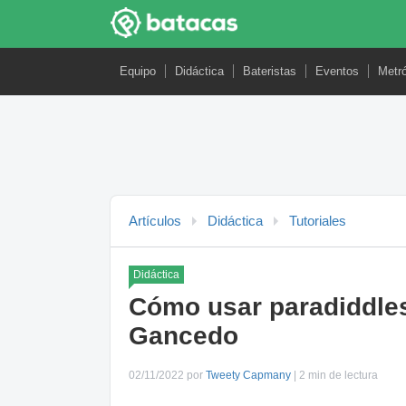
Equipo
Didáctica
Bateristas
Eventos
Metr
Artículos
Didáctica
Tutoriales
Didáctica
Cómo usar paradiddles
Gancedo
02/11/2022 por
Tweety Capmany
| 2 min de lectura