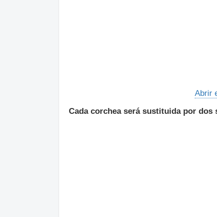
Abrir 
Cada corchea será sustituida por dos