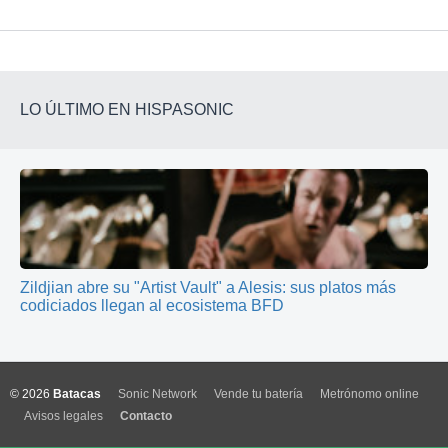
LO ÚLTIMO EN HISPASONIC
Zildjian abre su "Artist Vault" a Alesis: sus platos más
codiciados llegan al ecosistema BFD
© 2026
Batacas
Sonic Network
Vende tu batería
Metrónomo online
Avisos legales
Contacto