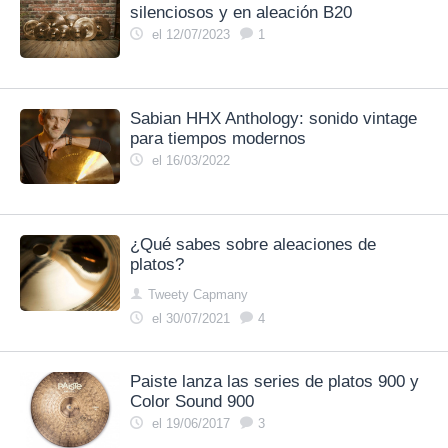
silenciosos y en aleación B20
el 12/07/2023
1
Sabian HHX Anthology: sonido vintage
para tiempos modernos
el 16/03/2022
¿Qué sabes sobre aleaciones de
platos?
Tweety Capmany
el 30/07/2021
4
Paiste lanza las series de platos 900 y
Color Sound 900
el 19/06/2017
3