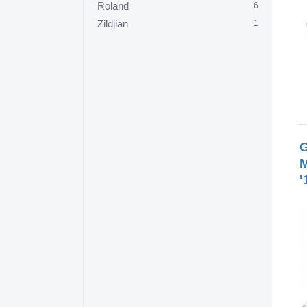
Roland
6
Zildjian
1
G
M
'