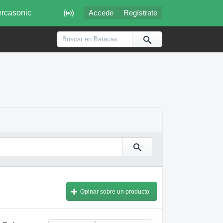

rcasonic
Accede
Regístrate
Opinar sobre un producto