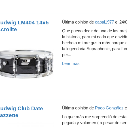
udwig LM404 14x5
Última opinión de
cabal1977
el 24/
crolite
Que puedo decir de una de las me
la historia, para mi nada que envi
hecho a mi me gusta más porque e
la legendaria Supraphonic, para fun
per...
Leer más
udwig Club Date
Última opinión de
Paco González
e
azzette
Lo que más me sorprendió de esta 
pegada y volumen ( a pesar de ser 