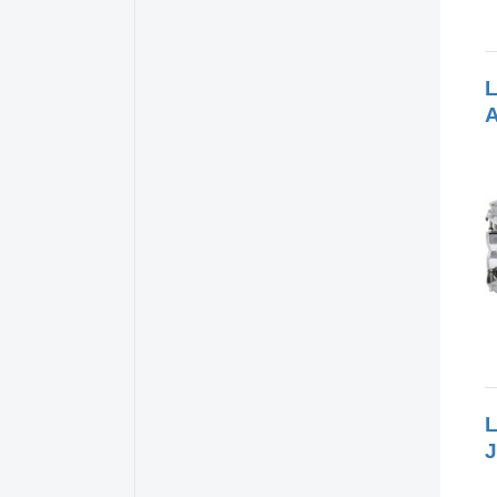
L
A
L
J