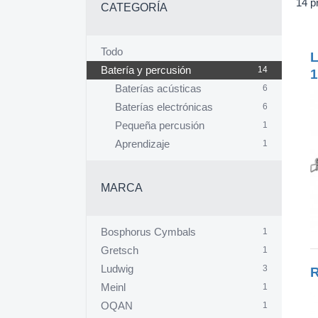
14 p
CATEGORÍA
Todo
L
Batería y percusión
14
1
Baterías acústicas
6
Baterías electrónicas
6
Pequeña percusión
1
Aprendizaje
1
MARCA
Bosphorus Cymbals
1
Gretsch
1
Ludwig
3
R
Meinl
1
OQAN
1