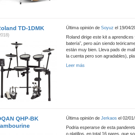
Roland TD-1DMK
Última opinión de
Soyuz
el 19/04/2
2018)
Roland dirige este kit a aprendices 
batería", pero aún siendo teórica
están muy bien. Lleva pads de mall
la cuenta pero son agradables), pl
Leer más
OQAN QHP-BK
Última opinión de
Jerkaos
el 02/01
ambourine
Podria esperarse de esta panderet
o platillos, en total 16 pares, que