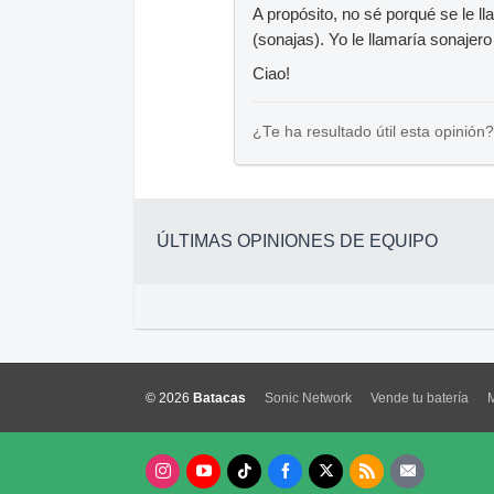
A propósito, no sé porqué se le ll
(sonajas). Yo le llamaría sonajer
Ciao!
¿Te ha resultado útil esta opinión?
ÚLTIMAS OPINIONES DE EQUIPO
© 2026
Batacas
Sonic Network
Vende tu batería