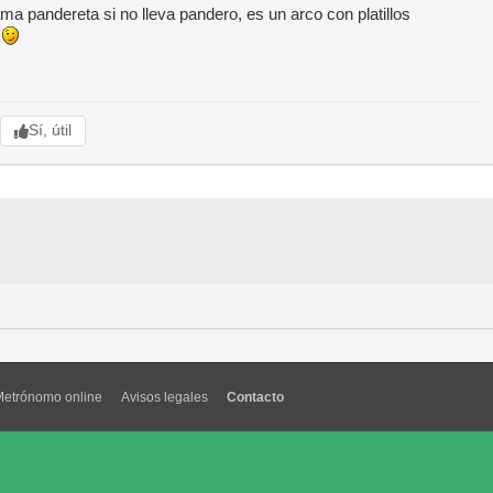
ama pandereta si no lleva pandero, es un arco con platillos
o
Sí, útil
Metrónomo online
Avisos legales
Contacto