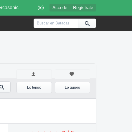

rcasonic
Accede
Regístrate
Lo tengo
Lo quiero