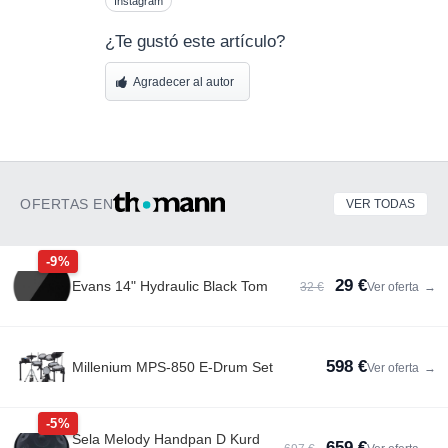
Instagram
¿Te gustó este artículo?
Agradecer al autor
OFERTAS EN
VER TODAS
-9%
29 €
Evans 14" Hydraulic Black Tom
32 €
Ver oferta
→
598 €
Millenium MPS-850 E-Drum Set
Ver oferta
→
-5%
Sela Melody Handpan D Kurd
659 €