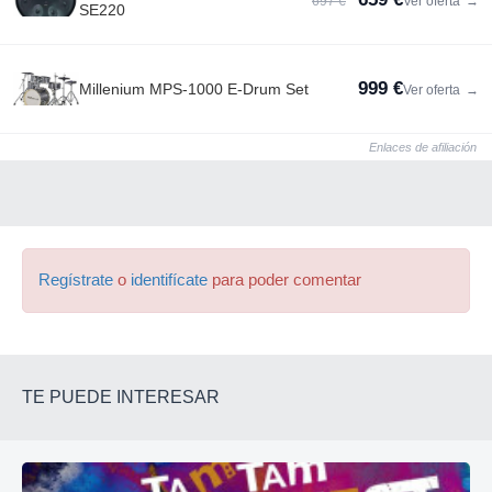
697 €
Ver oferta
→
SE220
999 €
Millenium MPS-1000 E-Drum Set
Ver oferta
→
Enlaces de afiliación
Regístrate
o
identifícate
para poder comentar
TE PUEDE INTERESAR