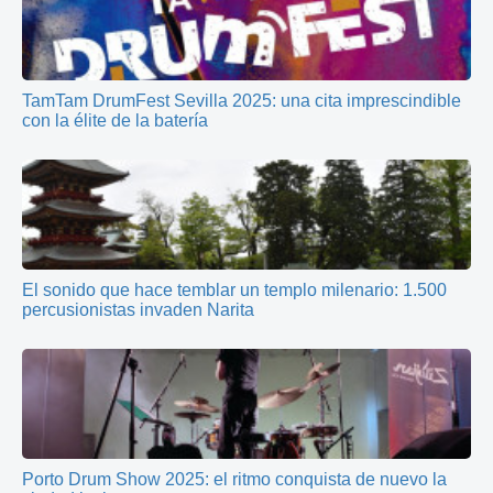
TamTam DrumFest Sevilla 2025: una cita imprescindible
con la élite de la batería
El sonido que hace temblar un templo milenario: 1.500
percusionistas invaden Narita
Porto Drum Show 2025: el ritmo conquista de nuevo la