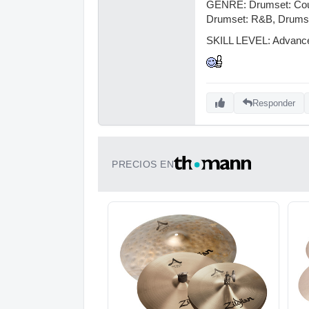
GENRE: Drumset: Count
Drumset: R&B, Drumse
SKILL LEVEL: Advanced
Responder
PRECIOS EN