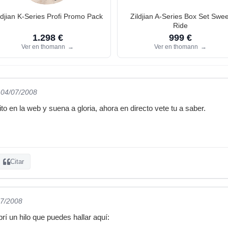
ldjian K-Series Profi Promo Pack
Zildjian A-Series Box Set Swee
Ride
1.298 €
999 €
Ver en thomann
→
Ver en thomann
→
 04/07/2008
o en la web y suena a gloria, ahora en directo vete tu a saber.
Citar
07/2008
rí un hilo que puedes hallar aquí: