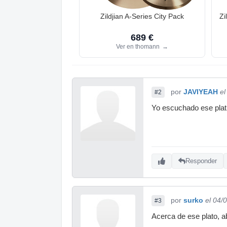
Zildjian A-Series City Pack
Zi
689 €
Ver en thomann
→
por
JAVIYEAH
el
#2
Yo escuchado ese platit
Responder
por
surko
el 04/
#3
Acerca de ese plato, ab