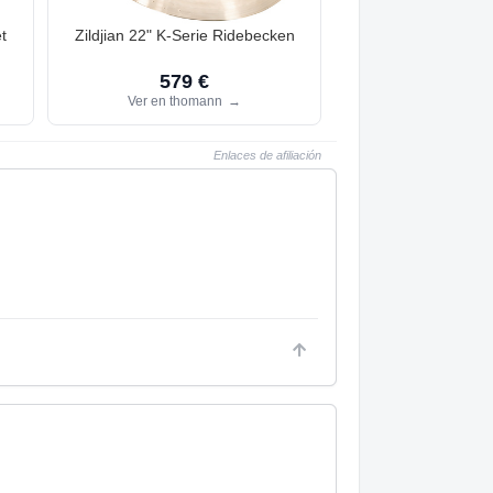
t
Zildjian 22" K-Serie Ridebecken
579 €
Ver en thomann
→
Enlaces de afiliación