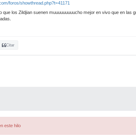
.com/foros/showthread.php?t=41171
so que los Zildjian suenen muuuuuuuuucho mejor en vivo que en las g
radas.
Citar
n este hilo