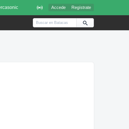

rcasonic
Accede
Regístrate