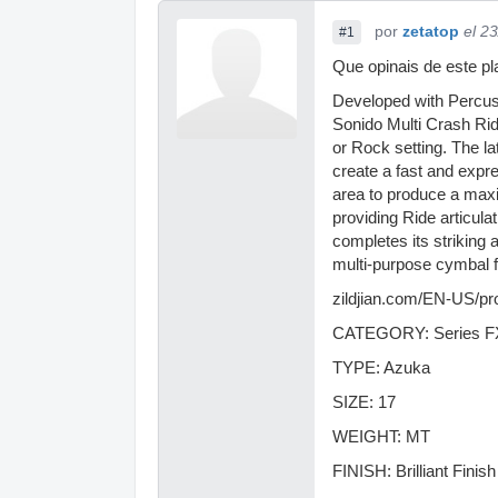
por
zetatop
el 2
#1
Que opinais de este pl
Developed with Percuss
Sonido Multi Crash Ride
or Rock setting. The la
create a fast and expr
area to produce a maxi
providing Ride articulati
completes its striking 
multi-purpose cymbal f
zildjian.com/EN-US/pr
CATEGORY: Series F
TYPE: Azuka
SIZE: 17
WEIGHT: MT
FINISH: Brilliant Finish