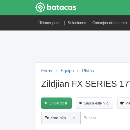
Últimos posts
Soluciones
Consejos de compra
Foros
Equipo
Platos
Zildjian FX SERIES 17"
Enviar post
Seguir este hilo
Ma