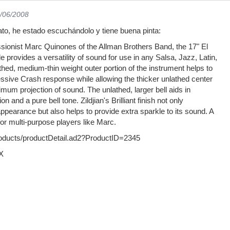
3/06/2008
ato, he estado escuchándolo y tiene buena pinta:
ionist Marc Quinones of the Allman Brothers Band, the 17" El
 provides a versatility of sound for use in any Salsa, Jazz, Latin,
thed, medium-thin weight outer portion of the instrument helps to
essive Crash response while allowing the thicker unlathed center
mum projection of sound. The unlathed, larger bell aids in
on and a pure bell tone. Zildjian's Brilliant finish not only
appearance but also helps to provide extra sparkle to its sound. A
or multi-purpose players like Marc.
oducts/productDetail.ad2?ProductID=2345
X