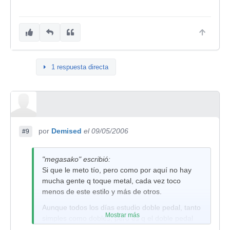
1 respuesta directa
por
Demised
el 09/05/2006
#9
"megasako" escribió:
Si que le meto tío, pero como por aquí no hay
mucha gente q toque metal, cada vez toco
menos de este estilo y más de otros.
Aunque todos los días estudio doble pedal, tanto
Mostrar más
simples como dobles, pero es q el doble pedal
está fatal y cuando empiezo a tocar sobre 190-