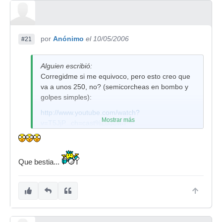
por
Anónimo
el 10/05/2006
#21
Alguien escribió:
Corregidme si me equivoco, pero esto creo que
va a unos 250, no? (semicorcheas en bombo y
golpes simples):
http://www.youtube.com/watch?
Mostrar más
v=T5JjP...ch=cast%20down
Que bestia...