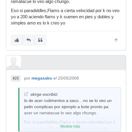
ramatacue lo veo algo chungo.
Eso si paradiddles,Flams a cierta velocidad por k no veo
yo a 200 aciendo flams y k suenen en pies y dobles y
simples amo es lo k creo yo
por
megasako
el 15/05/2006
#25
skirge escribió:
lo de acer rudimentos a saco....no se lo veo un
pelin complicao por ejemplo a bote pronto pa
acer un ramatacue lo veo algo chungo.
Eso si paradiddles,Flams a cierta velocidad por k
Mostrar más
no veo yo a 200 aciendo flams y k suenen en