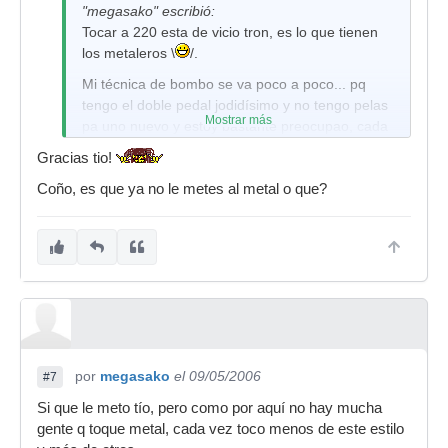
"megasako" escribió:
Tocar a 220 esta de vicio tron, es lo que tienen
los metaleros \
/.
Mi técnica de bombo se va poco a poco... pq
tengo el doble pedal jodidísimo y no tengo pelas
Mostrar más
pa uno nuevo y estoy bastante preocupao, cada
vez está peor y yo cada vez más incómodo
.
Gracias tio!
Coño, es que ya no le metes al metal o que?
por
megasako
el 09/05/2006
#7
Si que le meto tío, pero como por aquí no hay mucha
gente q toque metal, cada vez toco menos de este estilo