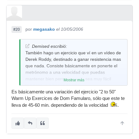
por
megasako
el 10/05/2006
#20
Demised escribió:
También hago un ejercicio que ví en un vídeo de
Derek Roddy, destinado a ganar resistencia mas
que nada. Consiste básicamente en ponerte el
metrónomo a una velocidad que puedas
mantener bien pero que no te sea muy fácil
Mostrar más
tampoco, e ir haciendo esto:
Es básicamente una variación del ejercicio "2 to 50"
-DDDDIIII 2 minutos
Warm Up Exercices de Dom Famularo, sólo que este te
-DDDDDDDDIIIIIIII 2 minutos
lleva de 45-60 min. dependiendo de la velocidad
.
-DDDDDDDDDDDDIIIIIIIIIIII 2 minutos
-DDDDDDDDDDDDDDDDIIIIIIIIIIIIIIII 2 minutos
-DIDIDIDIDIDI... otros 2 minutos