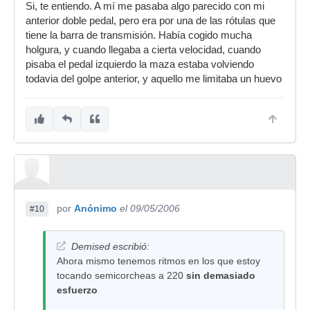
Si, te entiendo. A mí me pasaba algo parecido con mi
200 o así el pedal derecho no vuelve tan rápido
anterior doble pedal, pero era por una de las rótulas que
como debiera y es una patraña. Está jodido
tiene la barra de transmisión. Había cogido mucha
jodido y ambos pedales tienen distinto
holgura, y cuando llegaba a cierta velocidad, cuando
recorrido,no se si se entiende, vamos... que doy
pisaba el pedal izquierdo la maza estaba volviendo
con el pedal derecho (el izquierdo va bien) y casi
todavia del golpe anterior, y aquello me limitaba un huevo
no rebota pa trás, con lo que pierdo pegada y
velocidad, aahhhhhh!!
por
Anónimo
el 09/05/2006
#10
Demised escribió:
Ahora mismo tenemos ritmos en los que estoy
tocando semicorcheas a 220
sin demasiado
esfuerzo