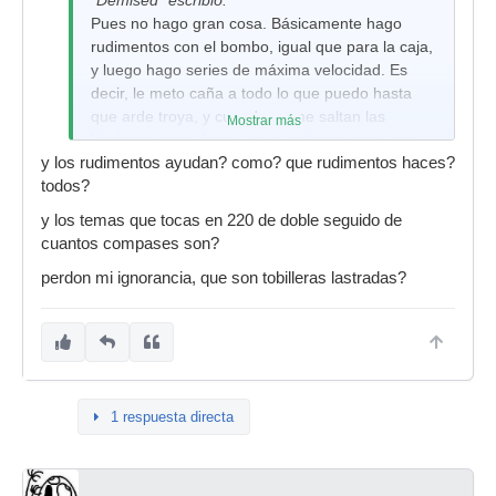
"Demised" escribió:
Pues no hago gran cosa. Básicamente hago
rudimentos con el bombo, igual que para la caja,
y luego hago series de máxima velocidad. Es
decir, le meto caña a todo lo que puedo hasta
que arde troya, y cuando se me saltan las
Mostrar más
lágrimas como dices y no puedo aguantar más,
y los rudimentos ayudan? como? que rudimentos haces?
entonces sigo otro minuto (o lo que pueda).
todos?
Descanso un poco, y vuelta a la carga, como si
estuviera en el gimnasio.
y los temas que tocas en 220 de doble seguido de
cuantos compases son?
Luego ya tengo mis pequeños trucos, que por lo
menos a mí me funcionan, como aquello que
perdon mi ignorancia, que son tobilleras lastradas?
expliqué una vez de ponerme unas pequeñas
tobilleras lastradas por ejemplo.
1 respuesta directa