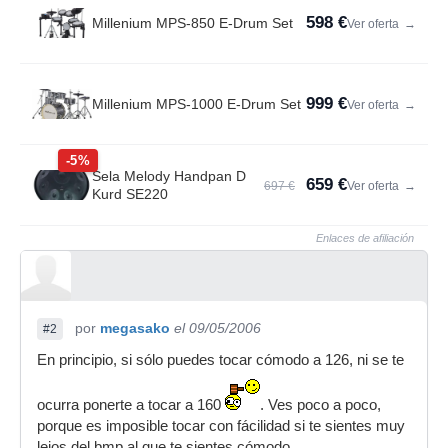
598 €
Millenium MPS-850 E-Drum Set
Ver oferta
→
999 €
Millenium MPS-1000 E-Drum Set
Ver oferta
→
-5%
Sela Melody Handpan D
659 €
697 €
Ver oferta
→
Kurd SE220
Enlaces de afiliación
por
megasako
el 09/05/2006
#2
En principio, si sólo puedes tocar cómodo a 126, ni se te
ocurra ponerte a tocar a 160
. Ves poco a poco,
porque es imposible tocar con fácilidad si te sientes muy
lejos del bmp al que te sientes cómodo.