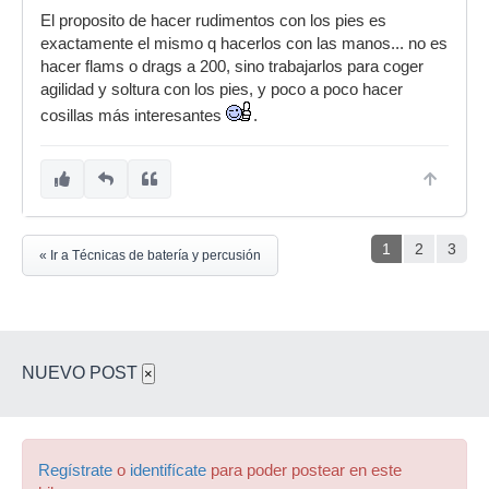
pies y dobles y simples amo es lo k creo yo
El proposito de hacer rudimentos con los pies es
exactamente el mismo q hacerlos con las manos... no es
hacer flams o drags a 200, sino trabajarlos para coger
agilidad y soltura con los pies, y poco a poco hacer
cosillas más interesantes
.
1
2
3
« Ir a Técnicas de batería y percusión
NUEVO POST
×
Regístrate
o
identifícate
para poder postear en este