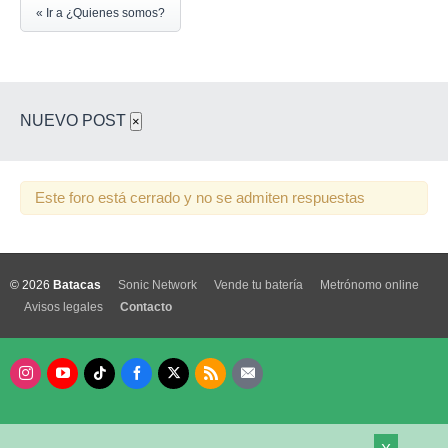
« Ir a ¿Quienes somos?
NUEVO POST
×
Este foro está cerrado y no se admiten respuestas
© 2026
Batacas
Sonic Network
Vende tu batería
Metrónomo online
Avisos legales
Contacto