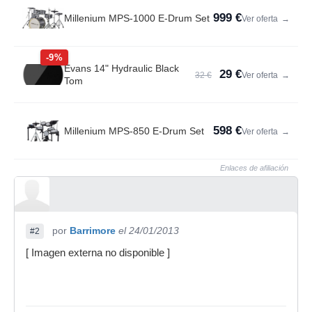
999 €
Millenium MPS-1000 E-Drum Set
Ver oferta
→
-9%
Evans 14" Hydraulic Black
29 €
32 €
Ver oferta
→
Tom
598 €
Millenium MPS-850 E-Drum Set
Ver oferta
→
Enlaces de afiliación
por
Barrimore
el 24/01/2013
#2
[ Imagen externa no disponible ]