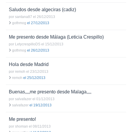
Saludos desde algeciras (cadiz)
por
santana87
el 26/12/2013
gothmog
el 27/12/2013
Me presento desde Málaga (Leticia Crespillo)
por
LetycrespilloDS
el 15/12/2013
gothmog
el 26/12/2013
Hola desde Madrid
por
remoh
el 23/12/2013
remoh
el 25/12/2013
Buenas,,,,me presento desde Malaga,,,,
por
salvafazer
el 01/12/2013
salvafazer
el 19/12/2013
Me presento!
por
shoman
el 08/11/2013