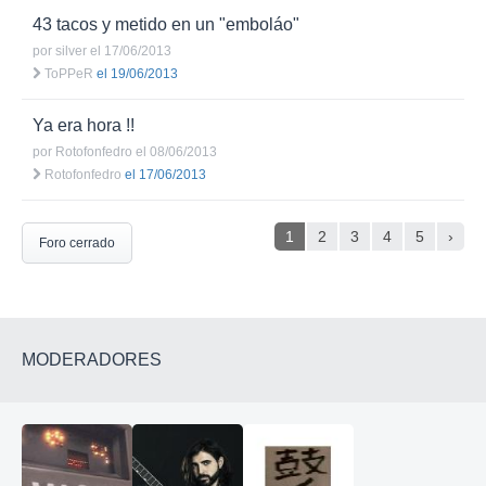
43 tacos y metido en un "emboláo"
por
silver
el 17/06/2013
ToPPeR
el 19/06/2013
Ya era hora !!
por
Rotofonfedro
el 08/06/2013
Rotofonfedro
el 17/06/2013
1
2
3
4
5
›
Foro cerrado
MODERADORES