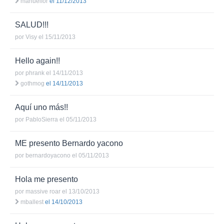
manuelfor
el 11/12/2013
SALUD!!!
por
Visy
el 15/11/2013
Hello again!!
por
phrank
el 14/11/2013
gothmog
el 14/11/2013
Aquí uno más!!
por
PabloSierra
el 05/11/2013
ME presento Bernardo yacono
por
bernardoyacono
el 05/11/2013
Hola me presento
por
massive roar
el 13/10/2013
mballest
el 14/10/2013