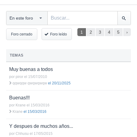
1
2
3
4
5
›
Foro cerrado
Foro leído
TEMAS
Muy buenas a todos
por
piror
el 15/07/2010
qqwqqw qwqwqwqw
el 20/11/2025
Buenas!!!
por
Krane
el 15/03/2016
Krane
el 15/03/2016
Y despues de muchos años...
por
Chhusu
el 17/05/2015